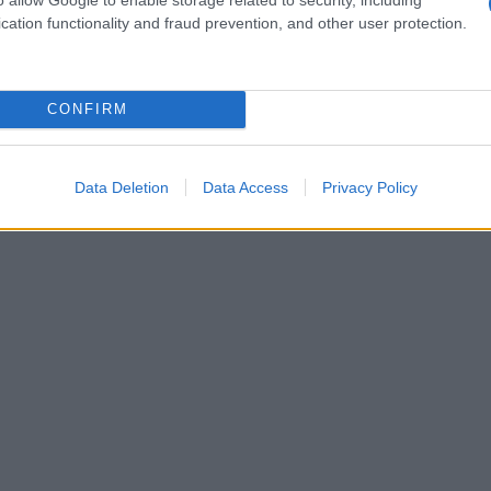
cation functionality and fraud prevention, and other user protection.
versize
per un look informale durante il giorno.
CONFIRM
Data Deletion
Data Access
Privacy Policy