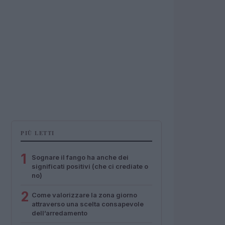
PIÙ LETTI
1
Sognare il fango ha anche dei
significati positivi (che ci crediate o
no)
2
Come valorizzare la zona giorno
attraverso una scelta consapevole
dell’arredamento