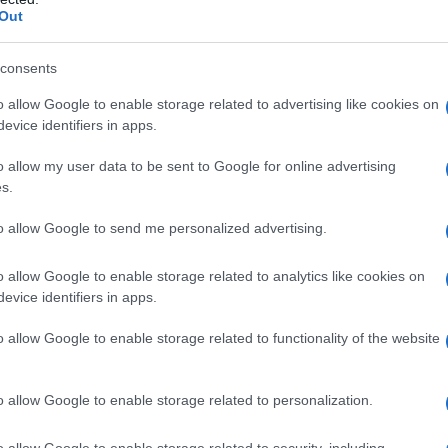
Out
un
maglione a collo alto
e a un
blazer strutturato
inato.
consents
o allow Google to enable storage related to advertising like cookies on
era
evice identifiers in apps.
sare i pantaloni di pelle neri con una camicia
o allow my user data to be sent to Google for online advertising
elegante e professionale. Per la sera, si consiglia
s.
intillante, completando l’outfit con un paio di
to allow Google to send me personalized advertising.
versatilità di questo capo consente di passare
o allow Google to enable storage related to analytics like cookies on
evice identifiers in apps.
 bordeaux
o allow Google to enable storage related to functionality of the website
emergere colori audaci come il
marrone
e il
o allow Google to enable storage related to personalization.
 sofisticate e conferiscono un aspetto più caldo e
pelle marrone, ad esempio, possono essere abbinati
o allow Google to enable storage related to security, including