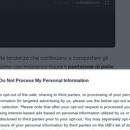
Ad
hub
Media
POWERED BY
nta tendenze che continuano a conquistare gli
ngono con insistenza figura il
pantalone di pelle
,
e autunnale. Questo articolo si distingue per la
Do Not Process My Personal Information
atile, adattandosi a diverse occasioni e stili. Si
ere reinventato e abbinato per un look sempre
to opt-out of the sale, sharing to third parties, or processing of your per
formation for targeted advertising by us, please use the below opt-out s
r selection. Please note that after your opt-out request is processed y
eing interest-based ads based on personal information utilized by us or
disclosed to third parties prior to your opt-out. You may separately opt-
losure of your personal information by third parties on the IAB’s list of