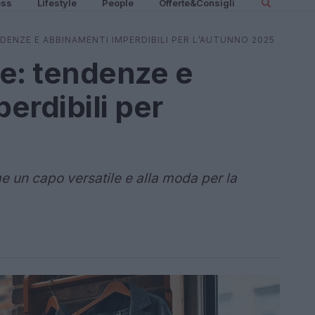
ess
Lifestyle
People
Offerte&Consigli
NDENZE E ABBINAMENTI IMPERDIBILI PER L’AUTUNNO 2025
le: tendenze e
erdibili per
me un capo versatile e alla moda per la