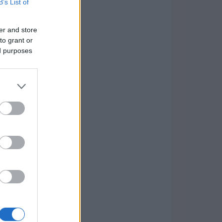
B’s List of
er and store
to grant or
ed purposes