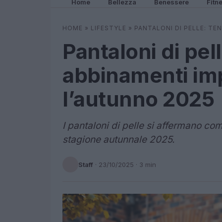
Home
Bellezza
Benessere
Fitn
HOME
»
LIFESTYLE
»
PANTALONI DI PELLE: TE
Pantaloni di pel
abbinamenti imp
l’autunno 2025
I pantaloni di pelle si affermano co
stagione autunnale 2025.
Staff
·
23/10/2025
· 3 min