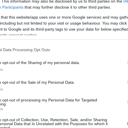
. This information may also be disclosed by us to third parties on the
IA
Participants
that may further disclose it to other third parties.
 that this website/app uses one or more Google services and may gath
including but not limited to your visit or usage behaviour. You may click 
 to Google and its third-party tags to use your data for below specifi
ogle consent section.
l Data Processing Opt Outs
o opt-out of the Sharing of my personal data.
In
o opt-out of the Sale of my Personal Data.
In
n classico intramontabile
to opt-out of processing my Personal Data for Targeted
ing.
In
 un elemento essenziale del guardaroba
a qualsiasi outfit li rende ideali per diverse
o opt-out of Collection, Use, Retention, Sale, and/or Sharing
ersonal Data that Is Unrelated with the Purposes for which it
 che in una serata informale, i pantaloni neri
lected.