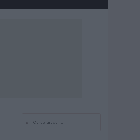
⌕
Cerca