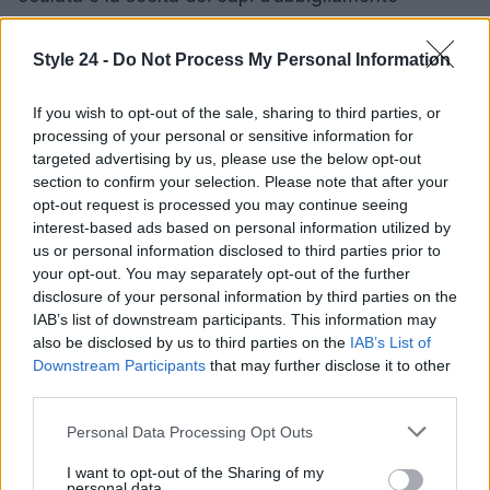
appropriati, è possibile affrontare gli spostamenti
con un look che riflette la propria personalità. È
Style 24 -
Do Not Process My Personal Information
fondamentale considerare il comfort, ma è
If you wish to opt-out of the sale, sharing to third parties, or
altrettanto importante integrare un tocco di
processing of your personal or sensitive information for
eleganza che consenta di sentirsi al meglio durante
targeted advertising by us, please use the below opt-out
il viaggio.
section to confirm your selection. Please note that after your
opt-out request is processed you may continue seeing
interest-based ads based on personal information utilized by
us or personal information disclosed to third parties prior to
AUTORE
your opt-out. You may separately opt-out of the further
Staff
disclosure of your personal information by third parties on the
IAB’s list of downstream participants. This information may
also be disclosed by us to third parties on the
IAB’s List of
Downstream Participants
that may further disclose it to other
third parties.
Please note that this website/app uses one or more Google
Personal Data Processing Opt Outs
services and may gather and store information including but
not limited to your visit or usage behaviour. You may click to
I want to opt-out of the Sharing of my
personal data.