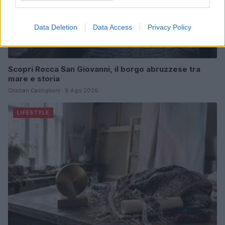
Data Deletion
Data Access
Privacy Policy
Scopri Rocca San Giovanni, il borgo abruzzese tra
mare e storia
Cristian Castiglioni · 8 Ago 2026
LIFESTYLE