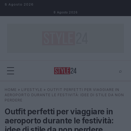
Salta al contenuto
8 Agosto 2026
8 Agosto 2026
⌕
×
⌕
HOME
»
LIFESTYLE
»
OUTFIT PERFETTI PER VIAGGIARE IN
Cerca
AEROPORTO DURANTE LE FESTIVITÀ: IDEE DI STILE DA NON
PERDERE
Outfit perfetti per viaggiare in
aeroporto durante le festività:
idee di stile da non perdere