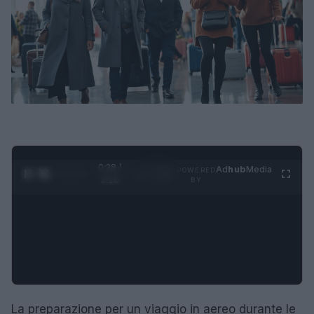
0:29 /
Ad
hub
Media
POWERED
1
/
4
3:16
BY
La preparazione per un viaggio in aereo durante le