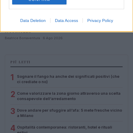
Data Deletion
Data Access
Privacy Policy
Scopri i must have di Mango per l’estate 2026: stile e
freschezza
Beatrice Bonaventura · 6 Ago 2026
PIÙ LETTI
1
Sognare il fango ha anche dei significati positivi (che
ci crediate o no)
2
Come valorizzare la zona giorno attraverso una scelta
consapevole dell’arredamento
3
Dove andare per sfuggire all’afa: 5 mete fresche vicino
a Milano
4
Ospitalità contemporanea: ristoranti, hotel e rituali
estivi