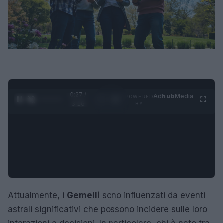
0:28 /
Ad
hub
Media
POWERED
1
/
4
3:16
BY
Attualmente, i
Gemelli
sono influenzati da eventi
astrali significativi che possono incidere sulle loro
interazioni e decisioni. In particolare, chi è nato tra