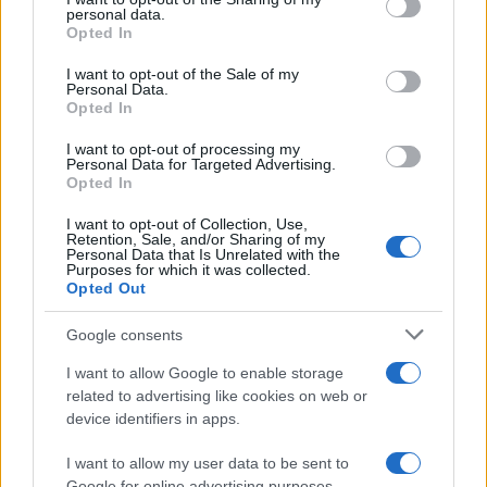
personal data.
grant or deny consent to Google and its third-party tags to
Opted In
use your data for below specified purposes in below Google
consent section.
I want to opt-out of the Sale of my
Personal Data.
Opted In
I want to opt-out of processing my
Personal Data for Targeted Advertising.
Opted In
I want to opt-out of Collection, Use,
Retention, Sale, and/or Sharing of my
Personal Data that Is Unrelated with the
Purposes for which it was collected.
Dove si terrà Vogue World nel 2027: la scelta di San
Opted Out
Francisco
Matteo Pellegrino · 6 Ago 2026
Google consents
LIFESTYLE
I want to allow Google to enable storage
related to advertising like cookies on web or
device identifiers in apps.
I want to allow my user data to be sent to
Google for online advertising purposes.