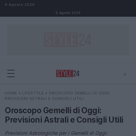
Salta al contenuto
6 Agosto 2026
6 Agosto 2026
⌕
×
⌕
HOME
»
LIFESTYLE
»
OROSCOPO GEMELLI DI OGGI:
Cerca
PREVISIONI ASTRALI E CONSIGLI UTILI
Oroscopo Gemelli di Oggi:
Previsioni Astrali e Consigli Utili
Previsioni Astrologiche per i Gemelli di Oggi: