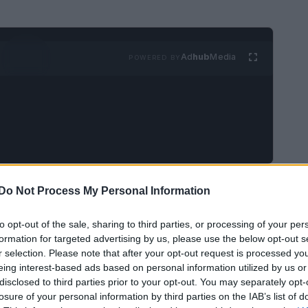
Ad
hub
Media
POWERED BY
i punto luce
si distinguono per la loro bellezza
Do Not Process My Personal Information
izzati da un design semplice e raffinato,
to opt-out of the sale, sharing to third parties, or processing of your per
i occasioni speciali. La loro versatilità li rende
formation for targeted advertising by us, please use the below opt-out s
ta, da un incontro di lavoro a una cena elegante.
r selection. Please note that after your opt-out request is processed y
eing interest-based ads based on personal information utilized by us or
disclosed to third parties prior to your opt-out. You may separately opt-
losure of your personal information by third parties on the IAB’s list of