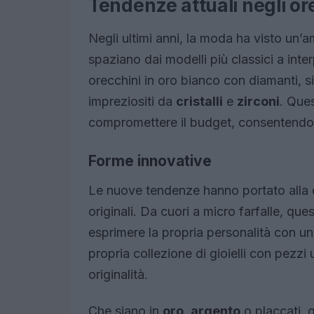
Tendenze attuali negli or
Negli ultimi anni, la moda ha visto un’a
spaziano dai modelli più classici a inte
orecchini in oro bianco con diamanti, si
impreziositi da
cristalli
e
zirconi
. Ques
compromettere il budget, consentendo a t
Forme innovative
Le nuove tendenze hanno portato alla 
originali. Da cuori a micro farfalle, ques
esprimere la propria personalità con un
propria collezione di gioielli con pezzi
originalità.
Che siano in
oro
,
argento
o placcati, g