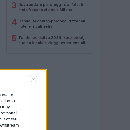
3
Dove andare per sfuggire all’afa: 5
mete fresche vicino a Milano
4
Ospitalità contemporanea: ristoranti,
hotel e rituali estivi
5
Tendenze estive 2026: zero-proof,
cucina locale e viaggi esperienziali
sonal or
ection to
ou may
 personal
out of the
 downstream