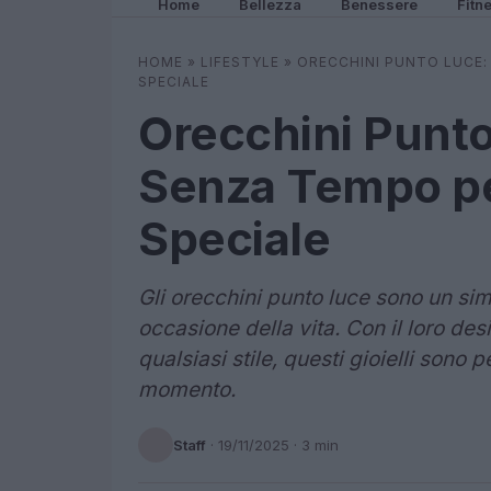
Home
Bellezza
Benessere
Fitn
HOME
»
LIFESTYLE
»
ORECCHINI PUNTO LUCE:
SPECIALE
Orecchini Punto
Senza Tempo pe
Speciale
Gli orecchini punto luce sono un simb
occasione della vita. Con il loro desi
qualsiasi stile, questi gioielli sono p
momento.
Staff
·
19/11/2025
· 3 min