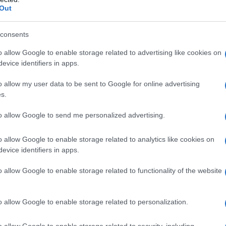
Out
punto luce
consents
 affonda le radici nei
gioielli solitari
, concepiti
o allow Google to enable storage related to advertising like cookies on
evice identifiers in apps.
la luminosità di una gemma. Con il passare del
una forma più discreta e versatile, che oggi
o allow my user data to be sent to Google for online advertising
s.
 piccolo diamante o una gemma incastonata in
 luce in modo naturale, creando un effetto
to allow Google to send me personalized advertising.
o allow Google to enable storage related to analytics like cookies on
evice identifiers in apps.
o allow Google to enable storage related to functionality of the website
nto luce è la loro adattabilità a diverse fasi
io
, di un
compleanno
o di una semplice
o allow Google to enable storage related to personalization.
ebrare momenti speciali. Non è necessario un
ro bellezza arricchisce ogni look, rendendoli una
o allow Google to enable storage related to security, including