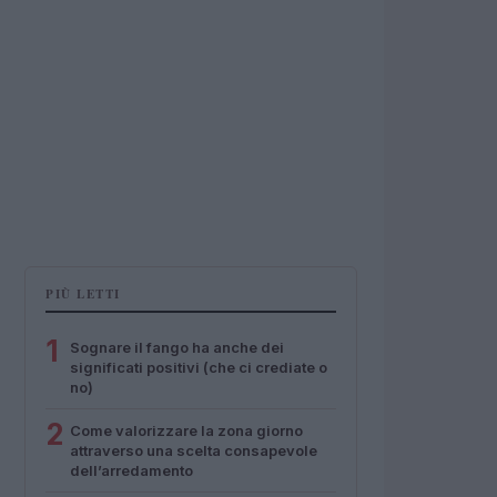
PIÙ LETTI
1
Sognare il fango ha anche dei
significati positivi (che ci crediate o
no)
2
Come valorizzare la zona giorno
attraverso una scelta consapevole
dell’arredamento