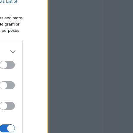
B’s List of
er and store
to grant or
ed purposes