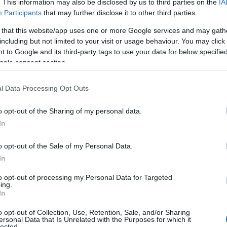
. This information may also be disclosed by us to third parties on the
IA
Participants
that may further disclose it to other third parties.
 that this website/app uses one or more Google services and may gath
including but not limited to your visit or usage behaviour. You may click 
 to Google and its third-party tags to use your data for below specifi
ogle consent section.
l Data Processing Opt Outs
o opt-out of the Sharing of my personal data.
In
o opt-out of the Sale of my Personal Data.
In
Natale
, molti possono trovare nel regalo di un
to opt-out of processing my Personal Data for Targeted
ing.
rfetto per celebrare l’amore e l’amicizia. Questi
In
 non solo per i regali, ma anche come opzione
o opt-out of Collection, Use, Retention, Sale, and/or Sharing
ersonal Data that Is Unrelated with the Purposes for which it
lected.