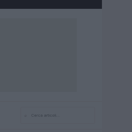
⌕
Cerca