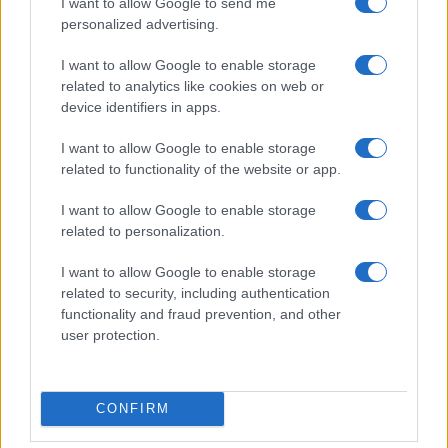
I want to allow Google to send me
personalized advertising.
I want to allow Google to enable storage
related to analytics like cookies on web or
device identifiers in apps.
I want to allow Google to enable storage
related to functionality of the website or app.
Sri Lanka: itinerari tra spiritualità, architettura e
spiagge paradisiache
I want to allow Google to enable storage
Matteo Pellegrino · 8 Ago 2026
related to personalization.
LIFESTYLE
I want to allow Google to enable storage
related to security, including authentication
functionality and fraud prevention, and other
user protection.
CONFIRM