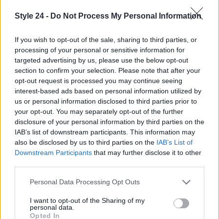
continua a sorprendere e affascinare. La varietà
Style 24 -
Do Not Process My Personal Information
di modelli disponibili evidenzia la creatività e
l’originalità di questi gioielli moderni, rivelando
If you wish to opt-out of the sale, sharing to third parties, or
una tendenza che va oltre il semplice
processing of your personal or sensitive information for
accessorio di moda.
targeted advertising by us, please use the below opt-out
section to confirm your selection. Please note that after your
opt-out request is processed you may continue seeing
interest-based ads based on personal information utilized by
AUTORE
us or personal information disclosed to third parties prior to
Staff
your opt-out. You may separately opt-out of the further
disclosure of your personal information by third parties on the
IAB’s list of downstream participants. This information may
also be disclosed by us to third parties on the
IAB’s List of
Downstream Participants
that may further disclose it to other
third parties.
Please note that this website/app uses one or more Google
Personal Data Processing Opt Outs
services and may gather and store information including but
not limited to your visit or usage behaviour. You may click to
I want to opt-out of the Sharing of my
personal data.
grant or deny consent to Google and its third-party tags to
Opted In