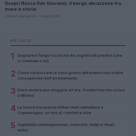
Scopri Rocca San Giovanni, il borgo abruzzese tra
mare e storia
Cristian Castiglioni · 8 Ago 2026
PIÙ LETTI
1
Sognare il fango ha anche dei significati positivi (che
ci crediate o no)
2
Come valorizzare la zona giorno attraverso una scelta
consapevole dell’arredamento
3
Dove andare per sfuggire all’afa: 5 mete fresche vicino
a Milano
4
Le nuove Havaianas Kitten Heel debuttano a
Copenhagen: un mix di comfort e stile
5
Ospitalità contemporanea: ristoranti, hotel e rituali
estivi