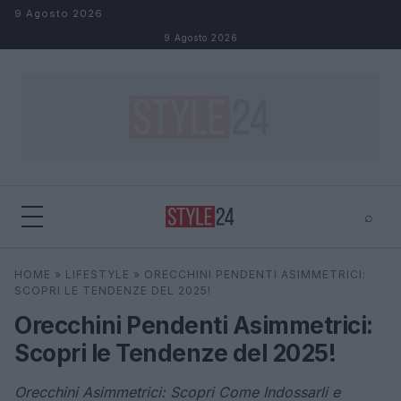
Salta al contenuto
9 Agosto 2026
9 Agosto 2026
⌕
×
⌕
HOME
»
LIFESTYLE
»
ORECCHINI PENDENTI ASIMMETRICI:
Cerca
SCOPRI LE TENDENZE DEL 2025!
Orecchini Pendenti Asimmetrici:
Scopri le Tendenze del 2025!
Orecchini Asimmetrici: Scopri Come Indossarli e