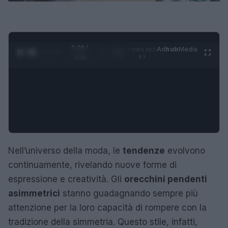
0:29 /
Ad
hub
Media
POWERED
1
/
4
3:16
BY
Nell’universo della moda, le
tendenze
evolvono
continuamente, rivelando nuove forme di
espressione e creatività. Gli
orecchini pendenti
asimmetrici
stanno guadagnando sempre più
attenzione per la loro capacità di rompere con la
tradizione della simmetria. Questo stile, infatti,