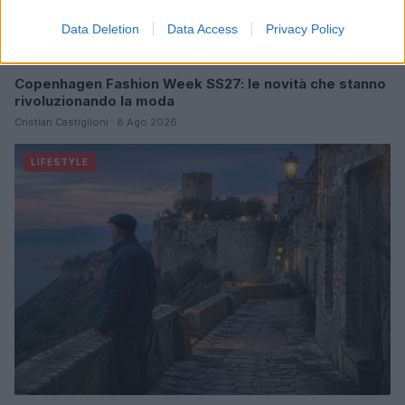
Data Deletion
Data Access
Privacy Policy
Copenhagen Fashion Week SS27: le novità che stanno
rivoluzionando la moda
Cristian Castiglioni · 8 Ago 2026
LIFESTYLE