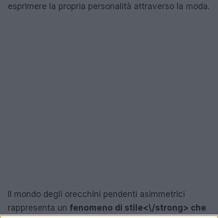
esprimere la propria personalità attraverso la moda.
Il mondo degli orecchini pendenti asimmetrici
rappresenta un
fenomeno di stile<\/strong> che