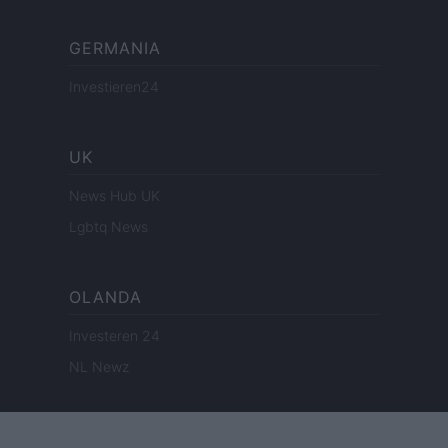
GERMANIA
Investieren24
UK
News Hub UK
Lgbtq News
OLANDA
Investeren 24
NL Newz