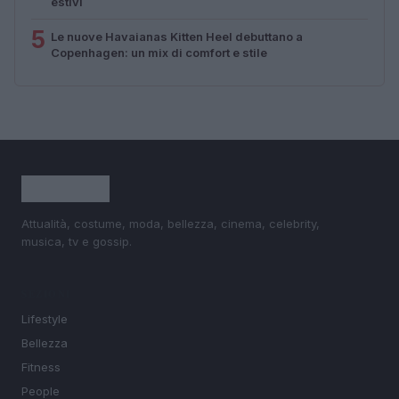
estivi
5
Le nuove Havaianas Kitten Heel debuttano a
Copenhagen: un mix di comfort e stile
Attualità, costume, moda, bellezza, cinema, celebrity,
musica, tv e gossip.
SEZIONI
Lifestyle
Bellezza
Fitness
People