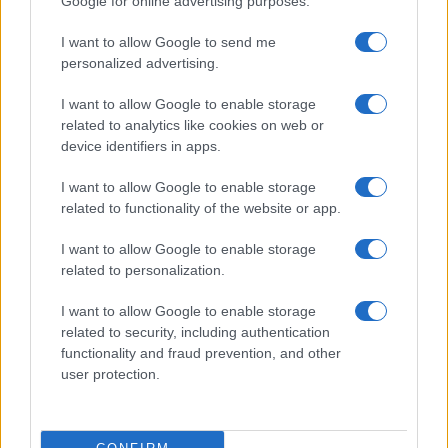
Google for online advertising purposes.
I want to allow Google to send me
personalized advertising.
I want to allow Google to enable storage
related to analytics like cookies on web or
device identifiers in apps.
I want to allow Google to enable storage
related to functionality of the website or app.
I want to allow Google to enable storage
Guida step-by-step per un’immagine pubblica
related to personalization.
credibile e glam
Camilla Fiore · 9 Ago 2026
I want to allow Google to enable storage
related to security, including authentication
LIFESTYLE
functionality and fraud prevention, and other
user protection.