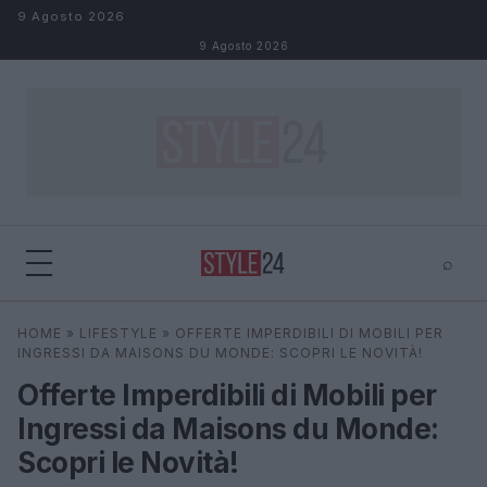
Salta al contenuto
9 Agosto 2026
9 Agosto 2026
⌕
×
⌕
HOME
»
LIFESTYLE
»
OFFERTE IMPERDIBILI DI MOBILI PER
Cerca
INGRESSI DA MAISONS DU MONDE: SCOPRI LE NOVITÀ!
Offerte Imperdibili di Mobili per
Ingressi da Maisons du Monde:
Scopri le Novità!