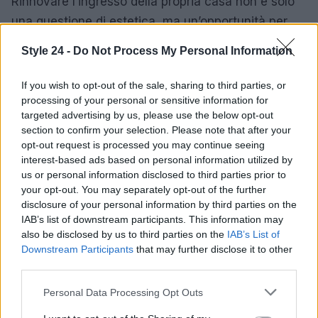
Rinnovare l’ingresso della propria casa non è solo
una questione di estetica, ma un’opportunità per
esprimere la propria personalità e creare
Style 24 -
Do Not Process My Personal Information
un’atmosfera accogliente. Con le proposte e le
offerte di Maisons du Monde, è possibile trovare il
If you wish to opt-out of the sale, sharing to third parties, or
mobile d’ingresso perfetto, che combina
design
e
processing of your personal or sensitive information for
targeted advertising by us, please use the below opt-out
funzionalità
, rendendo ogni visita un’esperienza
section to confirm your selection. Please note that after your
memorabile.
opt-out request is processed you may continue seeing
interest-based ads based on personal information utilized by
us or personal information disclosed to third parties prior to
your opt-out. You may separately opt-out of the further
AUTORE
disclosure of your personal information by third parties on the
Staff
IAB’s list of downstream participants. This information may
also be disclosed by us to third parties on the
IAB’s List of
Downstream Participants
that may further disclose it to other
third parties.
Please note that this website/app uses one or more Google
Personal Data Processing Opt Outs
services and may gather and store information including but