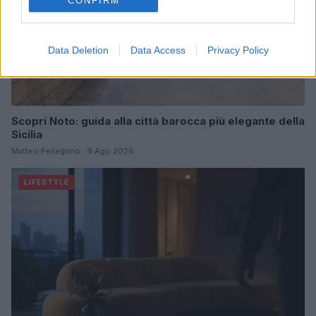
CONFIRM
Data Deletion
Data Access
Privacy Policy
Scopri Noto: guida alla città barocca più elegante della
Sicilia
Matteo Pellegrino · 9 Ago 2026
LIFESTYLE