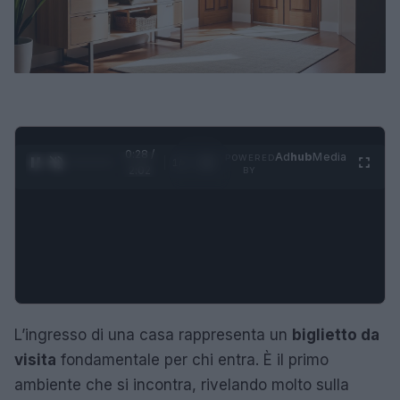
0:29 /
Ad
hub
Media
POWERED
1
/
4
2:02
BY
L’ingresso di una casa rappresenta un
biglietto da
visita
fondamentale per chi entra. È il primo
ambiente che si incontra, rivelando molto sulla