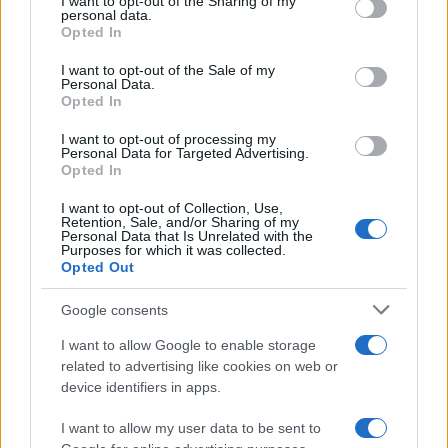
not limited to your visit or usage behaviour. You may click to
I want to opt-out of the Sharing of my
personal data.
grant or deny consent to Google and its third-party tags to
Opted In
use your data for below specified purposes in below Google
consent section.
I want to opt-out of the Sale of my
Personal Data.
Opted In
I want to opt-out of processing my
Personal Data for Targeted Advertising.
Opted In
I want to opt-out of Collection, Use,
Retention, Sale, and/or Sharing of my
Personal Data that Is Unrelated with the
Purposes for which it was collected.
Opted Out
Google consents
I want to allow Google to enable storage
related to advertising like cookies on web or
Continua a leggere
device identifiers in apps.
LIFESTYLE
I want to allow my user data to be sent to