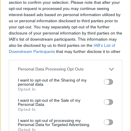
L’aggiornamento cromatico non stravolge il
section to confirm your selection. Please note that after your
opt-out request is processed you may continue seeing
progetto originario ma ne amplia le potenzialità di
interest-based ads based on personal information utilized by
personalizzazione, confermando come un
us or personal information disclosed to third parties prior to
intervento calibrato sul colore possa rinnovare la
your opt-out. You may separately opt-out of the further
disclosure of your personal information by third parties on the
percezione di un elemento d’arredo ormai
IAB’s list of downstream participants. This information may
consolidato.
also be disclosed by us to third parties on the
IAB’s List of
Downstream Participants
that may further disclose it to other
third parties.
AUTORE
Please note that this website/app uses one or more Google
Personal Data Processing Opt Outs
Matteo Pellegrino
services and may gather and store information including but
not limited to your visit or usage behaviour. You may click to
I want to opt-out of the Sharing of my
Matteo Pellegrino ha organizzato una sfilata
personal data.
grant or deny consent to Google and its third-party tags to
pop-up nei vicoli del Quartieri Spagnoli per
Opted In
use your data for below specified purposes in below Google
promuovere giovani designer; è editorialista
consent section.
moda che cura rubriche su artigianato e
I want to opt-out of the Sale of my
Personal Data.
tendenze locali. Nato a Napoli, conserva
Opted In
bozze di pattern e appunti presi nelle sartorie
di via Toledo.
I want to opt-out of processing my
Personal Data for Targeted Advertising.
Opted In