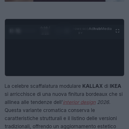
0:29 /
Ad
hub
Media
POWERED
1
/
4
3:16
BY
La celebre scaffalatura modulare
KALLAX
di
IKEA
si arricchisce di una nuova finitura bordeaux che si
allinea alle tendenze dell’
interior design
2026
.
Questa variante cromatica conserva le
caratteristiche strutturali e il listino delle versioni
tradizionali, offrendo un aggiornamento estetico