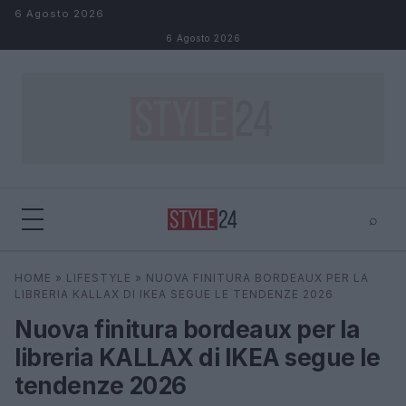
Salta al contenuto
6 Agosto 2026
6 Agosto 2026
⌕
×
⌕
HOME
»
LIFESTYLE
»
NUOVA FINITURA BORDEAUX PER LA
Cerca
LIBRERIA KALLAX DI IKEA SEGUE LE TENDENZE 2026
Nuova finitura bordeaux per la
libreria KALLAX di IKEA segue le
tendenze 2026