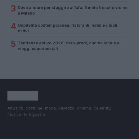
3
Dove andare per sfuggire all’afa: 5 mete fresche vicino
a Milano
4
Ospitalità contemporanea: ristoranti, hotel e rituali
estivi
5
Tendenze estive 2026: zero-proof, cucina locale e
viaggi esperienziali
Attualità, costume, moda, bellezza, cinema, celebrity,
musica, tv e gossip.
SEZIONI