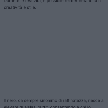
Durante le festività, è possibile reinterpretarlo con
creatività e stile.
Il nero, da sempre sinonimo di raffinatezza, riesce a
elevare qualsiasi outfit, consentendo a chi lo