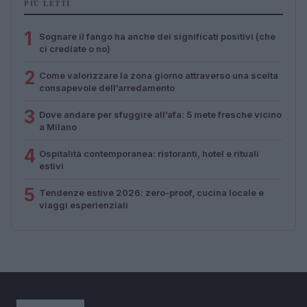
PIÙ LETTI
1
Sognare il fango ha anche dei significati positivi (che
ci crediate o no)
2
Come valorizzare la zona giorno attraverso una scelta
consapevole dell’arredamento
3
Dove andare per sfuggire all’afa: 5 mete fresche vicino
a Milano
4
Ospitalità contemporanea: ristoranti, hotel e rituali
estivi
5
Tendenze estive 2026: zero-proof, cucina locale e
viaggi esperienziali