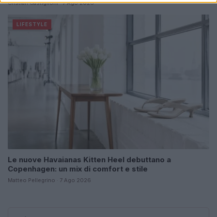
Cristian Castiglioni · 7 Ago 2026
LIFESTYLE
Le nuove Havaianas Kitten Heel debuttano a
Copenhagen: un mix di comfort e stile
Matteo Pellegrino · 7 Ago 2026