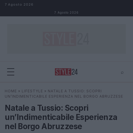
Salta al contenuto
7 Agosto 2026
7 Agosto 2026
⌕
×
⌕
HOME
»
LIFESTYLE
»
NATALE A TUSSIO: SCOPRI
Cerca
UN’INDIMENTICABILE ESPERIENZA NEL BORGO ABRUZZESE
Natale a Tussio: Scopri
un’Indimenticabile Esperienza
nel Borgo Abruzzese