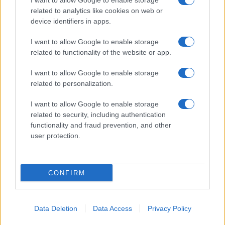
I want to allow Google to enable storage
related to analytics like cookies on web or
device identifiers in apps.
Italia, cultura e soft power: come valorizzare il nostro
patrimonio
I want to allow Google to enable storage
Camilla Fiore · 7 Ago 2026
related to functionality of the website or app.
LIFESTYLE
I want to allow Google to enable storage
related to personalization.
I want to allow Google to enable storage
related to security, including authentication
functionality and fraud prevention, and other
user protection.
CONFIRM
Mostre di moda 2026: Franco Moschino a Forte di
Data Deletion
Data Access
Privacy Policy
Bard e gli eventi imperdibili in Italia