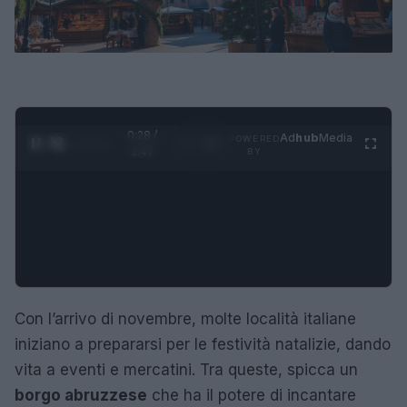
0:29 /
Ad
hub
Media
POWERED
1
/
4
1:47
BY
Con l’arrivo di novembre, molte località italiane
iniziano a prepararsi per le festività natalizie, dando
vita a eventi e mercatini. Tra queste, spicca un
borgo abruzzese
che ha il potere di incantare