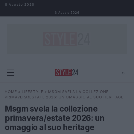
Salta al contenuto
6 Agosto 2026
6 Agosto 2026
⌕
×
⌕
HOME
»
LIFESTYLE
»
MSGM SVELA LA COLLEZIONE
Cerca
PRIMAVERA/ESTATE 2026: UN OMAGGIO AL SUO HERITAGE
Msgm svela la collezione
primavera/estate 2026: un
omaggio al suo heritage