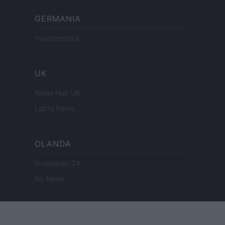
GERMANIA
Investieren24
UK
News Hub UK
Lgbtq News
OLANDA
Investeren 24
NL Newz