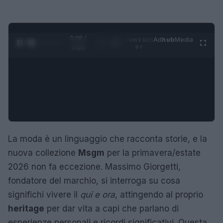
0:29 /
Ad
hub
Media
POWERED
1
/
4
3:16
BY
La moda è un linguaggio che racconta storie, e la
nuova collezione
Msgm
per la primavera/estate
2026 non fa eccezione. Massimo Giorgetti,
fondatore del marchio, si interroga su cosa
significhi vivere il
qui e ora
, attingendo al proprio
heritage
per dar vita a capi che parlano di
esperienze personali e ricordi significativi. Questa