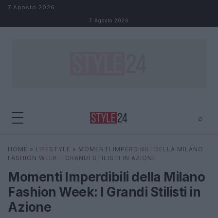
Salta al contenuto
7 Agosto 2026
7 Agosto 2026
⌕
×
⌕
HOME
»
LIFESTYLE
»
MOMENTI IMPERDIBILI DELLA MILANO
Cerca
FASHION WEEK: I GRANDI STILISTI IN AZIONE
Momenti Imperdibili della Milano
Fashion Week: I Grandi Stilisti in
Azione