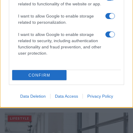
related to functionality of the website or app.
LIFESTYLE
I want to allow Google to enable storage
related to personalization.
I want to allow Google to enable storage
related to security, including authentication
functionality and fraud prevention, and other
user protection.
CONFIRM
Mostre di moda 2026: Franco Moschino a Forte di
Data Deletion
Data Access
Privacy Policy
Bard e gli eventi imperdibili in Italia
Cristian Castiglioni · 7 Ago 2026
LIFESTYLE