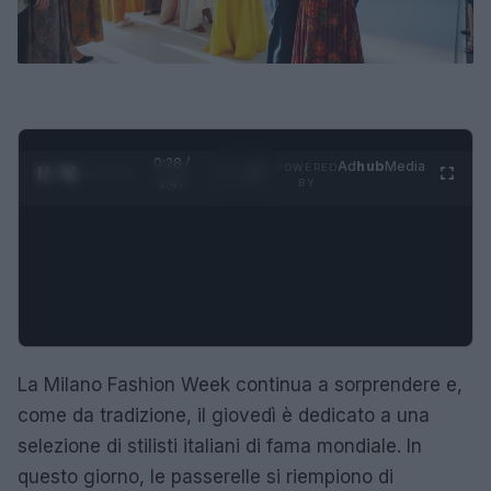
0:29 /
Ad
hub
Media
POWERED
1
/
4
1:47
BY
La Milano Fashion Week continua a sorprendere e,
come da tradizione, il giovedì è dedicato a una
selezione di stilisti italiani di fama mondiale. In
questo giorno, le passerelle si riempiono di