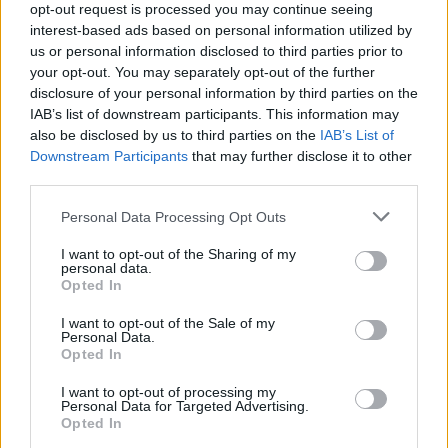
classiche alle audaci innovazioni, gli stilisti si
opt-out request is processed you may continue seeing
sfidano nel dare vita a capi che raccontano storie e
interest-based ads based on personal information utilized by
us or personal information disclosed to third parties prior to
sfidano le convenzioni.2
your opt-out. You may separately opt-out of the further
disclosure of your personal information by third parties on the
La bellezza dell’ordinario
IAB’s list of downstream participants. This information may
also be disclosed by us to third parties on the
IAB’s List of
Un tema ricorrente della giornata è
creare
, inteso
Downstream Participants
that may further disclose it to other
come costruzione e reinterpretazione. Dalle linee
third parties.
classiche alle audaci innovazioni, gli stilisti si
Please note that this website/app uses one or more Google
Personal Data Processing Opt Outs
sfidano nel dare vita a capi che raccontano storie e
services and may gather and store information including but
sfidano le convenzioni.3
not limited to your visit or usage behaviour. You may click to
I want to opt-out of the Sharing of my
personal data.
grant or deny consent to Google and its third-party tags to
Opted In
use your data for below specified purposes in below Google
consent section.
I want to opt-out of the Sale of my
Personal Data.
AUTORE
Opted In
Staff
I want to opt-out of processing my
Personal Data for Targeted Advertising.
Opted In