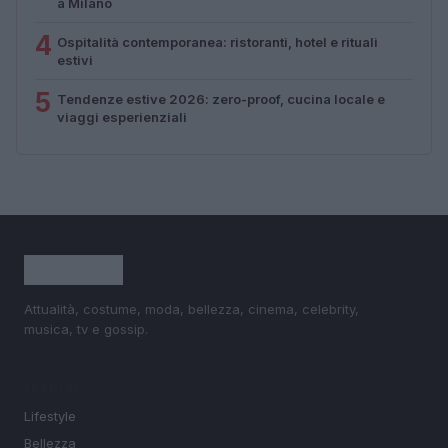
a Milano
4
Ospitalità contemporanea: ristoranti, hotel e rituali
estivi
5
Tendenze estive 2026: zero-proof, cucina locale e
viaggi esperienziali
Attualità, costume, moda, bellezza, cinema, celebrity,
musica, tv e gossip.
SEZIONI
Lifestyle
Bellezza