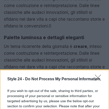
come costruzione e reinterpretazione. Dalle linee
classiche alle audaci innovazioni, gli stilisti si
sfidano nel dare vita a capi che raccontano storie e
sfidano le convenzioni.0
Palette luminosa e dettagli eleganti
Un tema ricorrente della giornata è
creare
, inteso
come costruzione e reinterpretazione. Dalle linee
classiche alle audaci innovazioni, gli stilisti si
sfidano nel dare vita a capi che raccontano storie e
sfidano le convenzioni.1
Style 24 -
Do Not Process My Personal Information
Moschino: l’arte del riciclo
If you wish to opt-out of the sale, sharing to third parties, or
Un tema ricorrente della giornata è
creare
, inteso
processing of your personal or sensitive information for
targeted advertising by us, please use the below opt-out
come costruzione e reinterpretazione. Dalle linee
section to confirm your selection. Please note that after your