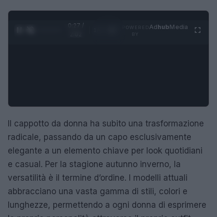
0:28 /
Ad
hub
Media
POWERED
1
/
4
2:02
BY
Il cappotto da donna ha subito una trasformazione
radicale, passando da un capo esclusivamente
elegante a un elemento chiave per look quotidiani
e casual. Per la stagione autunno inverno, la
versatilità è il termine d’ordine. I modelli attuali
abbracciano una vasta gamma di stili, colori e
lunghezze, permettendo a ogni donna di esprimere