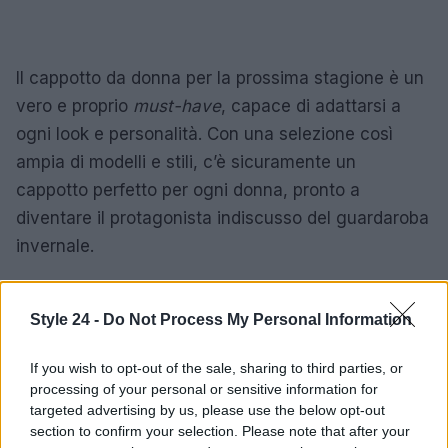
Il cappotto da donna per la prossima stagione è un
vero e proprio
must-have
, capace di adattarsi a
ogni look e personalità. Con una selezione così
ampia di modelli e stili, c’è sicuramente un
cappotto perfetto per ogni donna, pronto a
diventare il protagonista indiscusso del guardaroba
invernale.
Style 24 -
Do Not Process My Personal Information
AUTORE
Staff
If you wish to opt-out of the sale, sharing to third parties, or
processing of your personal or sensitive information for
targeted advertising by us, please use the below opt-out
section to confirm your selection. Please note that after your