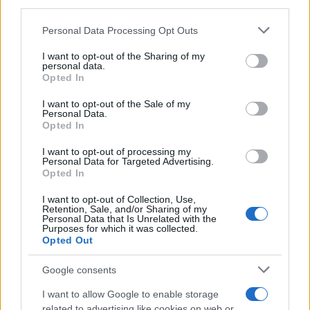
third parties.
Please note that this website/app uses one or more Google
Personal Data Processing Opt Outs
services and may gather and store information including but
Continua a leggere
not limited to your visit or usage behaviour. You may click to
I want to opt-out of the Sharing of my
personal data.
grant or deny consent to Google and its third-party tags to
Opted In
use your data for below specified purposes in below Google
LIFESTYLE
consent section.
I want to opt-out of the Sale of my
Personal Data.
Opted In
I want to opt-out of processing my
Personal Data for Targeted Advertising.
Opted In
I want to opt-out of Collection, Use,
Retention, Sale, and/or Sharing of my
Personal Data that Is Unrelated with the
Purposes for which it was collected.
Opted Out
Google consents
Copenhagen Fashion Week SS27: le novità che stanno
I want to allow Google to enable storage
rivoluzionando la moda
related to advertising like cookies on web or