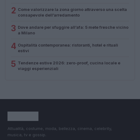
2
Come valorizzare la zona giorno attraverso una scelta
consapevole dell’arredamento
3
Dove andare per sfuggire all’afa: 5 mete fresche vicino
a Milano
4
Ospitalità contemporanea: ristoranti, hotel e rituali
estivi
5
Tendenze estive 2026: zero-proof, cucina locale e
viaggi esperienziali
Attualità, costume, moda, bellezza, cinema, celebrity,
musica, tv e gossip.