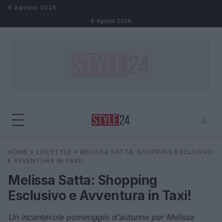
Salta al contenuto
8 Agosto 2026
8 Agosto 2026
⌕
×
⌕
HOME
»
LIFESTYLE
»
MELISSA SATTA: SHOPPING ESCLUSIVO
Cerca
E AVVENTURA IN TAXI!
Melissa Satta: Shopping
Esclusivo e Avventura in Taxi!
Un incantevole pomeriggio d'autunno per Melissa