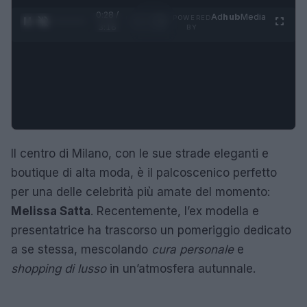
0:29 /
Ad
hub
Media
POWERED
1
/
4
3:16
BY
Il centro di Milano, con le sue strade eleganti e
boutique di alta moda, è il palcoscenico perfetto
per una delle celebrità più amate del momento:
Melissa Satta
. Recentemente, l’ex modella e
presentatrice ha trascorso un pomeriggio dedicato
a se stessa, mescolando
cura personale
e
shopping di lusso
in un’atmosfera autunnale.