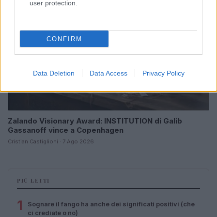
user protection.
CONFIRM
Data Deletion
Data Access
Privacy Policy
Zalando Visionary Award: INSTITUTION di Galib
Gassanoff vince a Copenhagen
Cristian Castiglioni · 7 Ago 2026
PIÙ LETTI
1
Sognare il fango ha anche dei significati positivi (che
ci crediate o no)