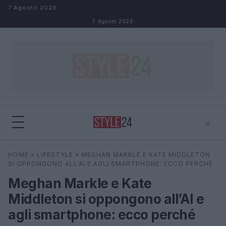
Salta al contenuto
7 Agosto 2026
7 Agosto 2026
⌕
×
⌕
HOME
»
LIFESTYLE
»
MEGHAN MARKLE E KATE MIDDLETON
Cerca
SI OPPONGONO ALL’AI E AGLI SMARTPHONE: ECCO PERCHÉ
Meghan Markle e Kate
Middleton si oppongono all’AI e
agli smartphone: ecco perché