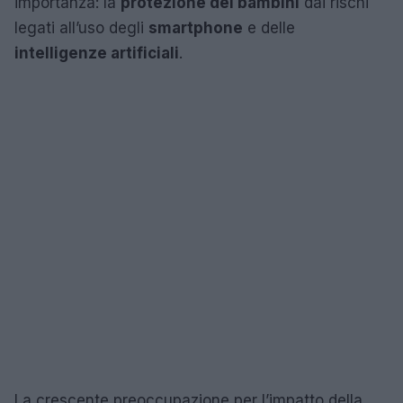
importanza: la
protezione dei bambini
dai rischi
legati all’uso degli
smartphone
e delle
intelligenze artificiali
.
La crescente preoccupazione per l’impatto della