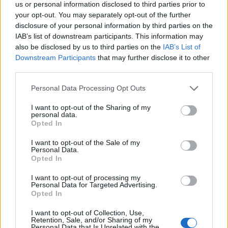
us or personal information disclosed to third parties prior to
your opt-out. You may separately opt-out of the further
disclosure of your personal information by third parties on the
IAB’s list of downstream participants. This information may
also be disclosed by us to third parties on the
IAB’s List of
Downstream Participants
that may further disclose it to other
third parties.
Please note that this website/app uses one or more Google
Personal Data Processing Opt Outs
services and may gather and store information including but
not limited to your visit or usage behaviour. You may click to
I want to opt-out of the Sharing of my
personal data.
grant or deny consent to Google and its third-party tags to
Opted In
use your data for below specified purposes in below Google
consent section.
I want to opt-out of the Sale of my
Personal Data.
Opted In
Continua a leggere
I want to opt-out of processing my
Personal Data for Targeted Advertising.
Opted In
LIFESTYLE
I want to opt-out of Collection, Use,
Retention, Sale, and/or Sharing of my
Personal Data that Is Unrelated with the