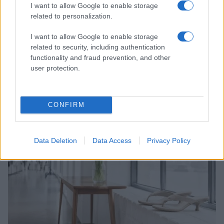
I want to allow Google to enable storage
related to personalization.
I want to allow Google to enable storage
related to security, including authentication
functionality and fraud prevention, and other
user protection.
Mostre di moda 2026: Franco Moschino a Forte di
Bard e gli eventi imperdibili in Italia
Cristian Castiglioni · 7 Ago 2026
CONFIRM
LIFESTYLE
Data Deletion
Data Access
Privacy Policy