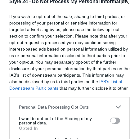
Style 24 -
Do Not Process My Personal Information
Max Mara prosegue il suo impegno nel sostenere e
valorizzare le voci femminili in grado di influenzare
If you wish to opt-out of the sale, sharing to third parties, or
positivamente il mondo.
processing of your personal or sensitive information for
targeted advertising by us, please use the below opt-out
section to confirm your selection. Please note that after your
opt-out request is processed you may continue seeing
AUTORE
interest-based ads based on personal information utilized by
Staff
us or personal information disclosed to third parties prior to
your opt-out. You may separately opt-out of the further
disclosure of your personal information by third parties on the
IAB’s list of downstream participants. This information may
also be disclosed by us to third parties on the
IAB’s List of
Downstream Participants
that may further disclose it to other
third parties.
Please note that this website/app uses one or more Google
Personal Data Processing Opt Outs
services and may gather and store information including but
not limited to your visit or usage behaviour. You may click to
I want to opt-out of the Sharing of my
personal data.
grant or deny consent to Google and its third-party tags to
Opted In
use your data for below specified purposes in below Google
consent section.