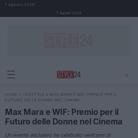
Salta al contenuto
7 Agosto 2026
7 Agosto 2026
⌕
×
⌕
HOME
»
LIFESTYLE
»
MAX MARA E WIF: PREMIO PER IL
Cerca
FUTURO DELLE DONNE NEL CINEMA
Max Mara e WIF: Premio per il
Futuro delle Donne nel Cinema
Un evento esclusivo ha celebrato vent'anni di