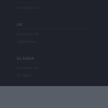
Investieren24
UK
News Hub UK
Lgbtq News
OLANDA
Investeren 24
NL Newz