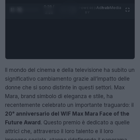
0:29 /
Ad
hub
Media
POWERED
1
/
4
3:16
BY
Il mondo del cinema e della televisione ha subito un
significativo cambiamento grazie all’impatto delle
donne che si sono distinte in questi settori. Max
Mara, brand simbolo di eleganza e stile, ha
recentemente celebrato un importante traguardo: il
20° anniversario del WIF Max Mara Face of the
Future Award
. Questo premio è dedicato a quelle
attrici che, attraverso il loro talento e il loro
impegno sociale, stanno ridefinendo il panorama