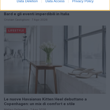
Data Deletion
Data Access
Privacy Policy
Mostre di moda 2026: Franco Moschino a Forte di
Bard e gli eventi imperdibili in Italia
Cristian Castiglioni · 7 Ago 2026
LIFESTYLE
Le nuove Havaianas Kitten Heel debuttano a
Copenhagen: un mix di comfort e stile
Matteo Pellegrino · 7 Ago 2026