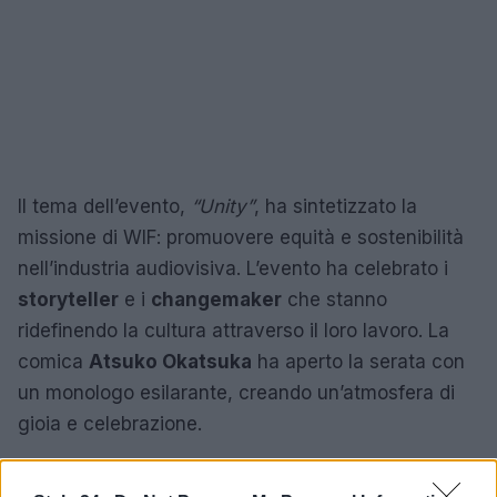
Il tema dell’evento,
“Unity”
, ha sintetizzato la
missione di WIF: promuovere equità e sostenibilità
nell’industria audiovisiva. L’evento ha celebrato i
storyteller
e i
changemaker
che stanno
ridefinendo la cultura attraverso il loro lavoro. La
comica
Atsuko Okatsuka
ha aperto la serata con
un monologo esilarante, creando un’atmosfera di
gioia e celebrazione.
Con il
WIF Max Mara Face of the Future Award®
,