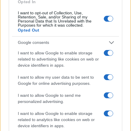
Opted In
LIFESTYLE
I want to opt-out of Collection, Use,
Retention, Sale, and/or Sharing of my
Personal Data that Is Unrelated with the
Purposes for which it was collected.
Opted Out
Google consents
I want to allow Google to enable storage
related to advertising like cookies on web or
device identifiers in apps.
I want to allow my user data to be sent to
Google for online advertising purposes.
Magna Pars Milano: un’esperienza olfattiva unica in un
ex stabilimento di profumi
I want to allow Google to send me
Matteo Pellegrino · 7 Ago 2026
personalized advertising.
LIFESTYLE
I want to allow Google to enable storage
related to analytics like cookies on web or
device identifiers in apps.