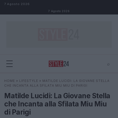
Salta al contenuto
7 Agosto 2026
7 Agosto 2026
⌕
×
⌕
HOME
»
LIFESTYLE
»
MATILDE LUCIDI: LA GIOVANE STELLA
Cerca
CHE INCANTA ALLA SFILATA MIU MIU DI PARIGI
Matilde Lucidi: La Giovane Stella
che Incanta alla Sfilata Miu Miu
di Parigi