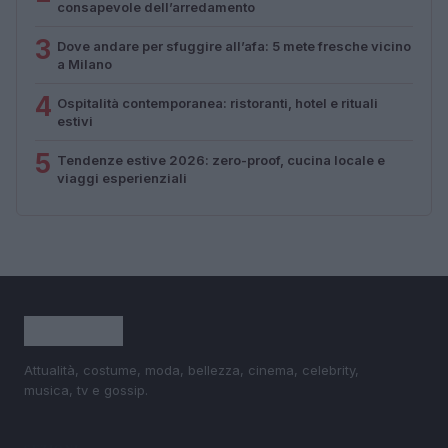
consapevole dell’arredamento
3
Dove andare per sfuggire all’afa: 5 mete fresche vicino
a Milano
4
Ospitalità contemporanea: ristoranti, hotel e rituali
estivi
5
Tendenze estive 2026: zero-proof, cucina locale e
viaggi esperienziali
Attualità, costume, moda, bellezza, cinema, celebrity,
musica, tv e gossip.