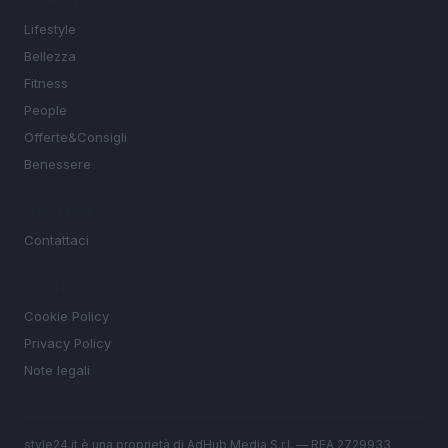
SEZIONI
Lifestyle
Bellezza
Fitness
People
Offerte&Consigli
Benessere
MAGAZINE
Contattaci
LEGALE
Cookie Policy
Privacy Policy
Note legali
style24.it è una proprietà di AdHub Media S.r.l. — REA 2729933