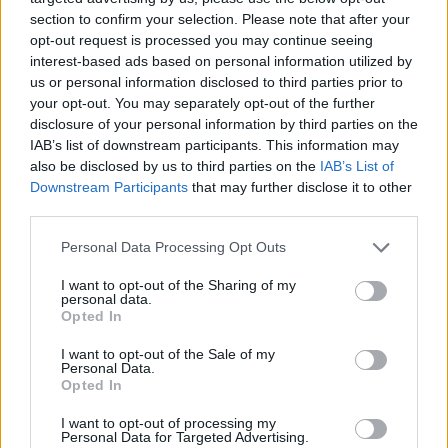
section to confirm your selection. Please note that after your
Continua a leggere
opt-out request is processed you may continue seeing
interest-based ads based on personal information utilized by
us or personal information disclosed to third parties prior to
LIFESTYLE
your opt-out. You may separately opt-out of the further
disclosure of your personal information by third parties on the
IAB’s list of downstream participants. This information may
also be disclosed by us to third parties on the
IAB’s List of
Downstream Participants
that may further disclose it to other
third parties.
Please note that this website/app uses one or more Google
Personal Data Processing Opt Outs
services and may gather and store information including but
not limited to your visit or usage behaviour. You may click to
I want to opt-out of the Sharing of my
personal data.
grant or deny consent to Google and its third-party tags to
Opted In
use your data for below specified purposes in below Google
consent section.
I want to opt-out of the Sale of my
Personal Data.
Look da ufficio estate 2026: consigli per un
Opted In
abbigliamento fresco e professionale
Cristian Castiglioni · 7 Ago 2026
I want to opt-out of processing my
Personal Data for Targeted Advertising.