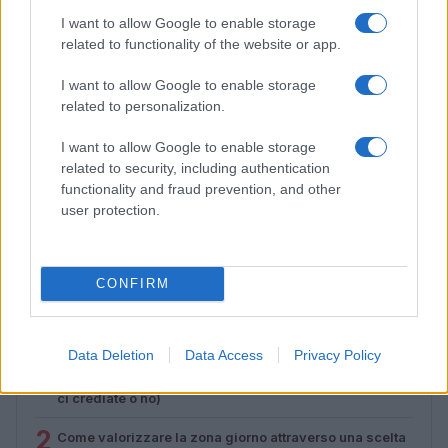
I want to allow Google to enable storage
related to functionality of the website or app.
I want to allow Google to enable storage
related to personalization.
I want to allow Google to enable storage
related to security, including authentication
functionality and fraud prevention, and other
Dove si terrà Vogue World nel 2027: la scelta di San
user protection.
Francisco
Matteo Pellegrino · 6 Ago 2026
CONFIRM
PIÙ LETTI
Data Deletion
Data Access
Privacy Policy
1
Sognare il fango ha anche dei significati positivi (che
ci crediate o no)
2
Come valorizzare la zona giorno attraverso una scelta