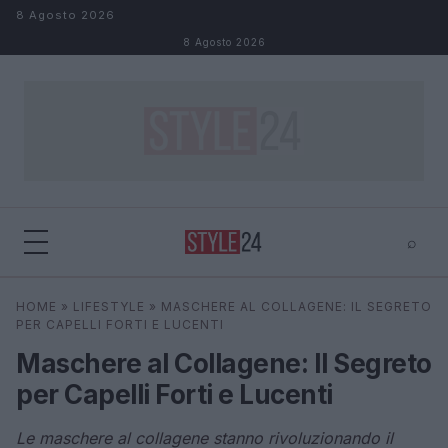
Salta al contenuto
8 Agosto 2026
8 Agosto 2026
⌕
×
⌕
HOME
»
LIFESTYLE
»
MASCHERE AL COLLAGENE: IL SEGRETO
Cerca
PER CAPELLI FORTI E LUCENTI
Maschere al Collagene: Il Segreto
per Capelli Forti e Lucenti
Le maschere al collagene stanno rivoluzionando il