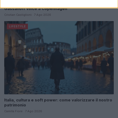
Zalando Visionary Award: INSTITUTION di Galib
Gassanoff vince a Copenhagen
Cristian Castiglioni · 7 Ago 2026
LIFESTYLE
Italia, cultura e soft power: come valorizzare il nostro
patrimonio
Camilla Fiore · 7 Ago 2026