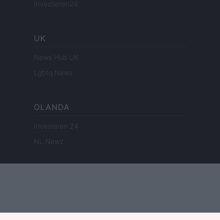
Investieren24
UK
News Hub UK
Lgbtq News
OLANDA
Investeren 24
NL Newz