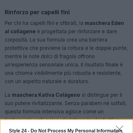
Rinforzo per capelli fini
Per chi ha capelli fini e sfibrati, la
maschera Eden
al collagene
è progettata per rinforzare e dare
corposità. La sua formula crea una barriera
protettiva che previene la rottura e le doppie punte,
mentre le note dolci di fragola offrono
un’esperienza sensoriale unica. Il risultato finale è
una chioma visibilmente più robusta e resistente,
con un aspetto naturale e duraturo.
La
maschera Kativa Colágeno
si distingue per il
suo potere rivitalizzante. Senza parabeni né solfati,
questa formula intensiva agisce come un
trattamento anti-aging, ripristinando elasticità e
vigore. La sua texture leggera penetra in
Style 24 -
Do Not Process My Personal Information