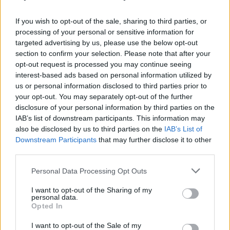
profondità, fornendo nutrimento e lucentezza, per
una chioma che appare sana e vibrante.
If you wish to opt-out of the sale, sharing to third parties, or
processing of your personal or sensitive information for
targeted advertising by us, please use the below opt-out
section to confirm your selection. Please note that after your
AUTORE
opt-out request is processed you may continue seeing
Staff
interest-based ads based on personal information utilized by
us or personal information disclosed to third parties prior to
your opt-out. You may separately opt-out of the further
disclosure of your personal information by third parties on the
IAB’s list of downstream participants. This information may
also be disclosed by us to third parties on the
IAB’s List of
Downstream Participants
that may further disclose it to other
third parties.
Please note that this website/app uses one or more Google
Personal Data Processing Opt Outs
services and may gather and store information including but
not limited to your visit or usage behaviour. You may click to
I want to opt-out of the Sharing of my
personal data.
grant or deny consent to Google and its third-party tags to
Opted In
use your data for below specified purposes in below Google
consent section.
I want to opt-out of the Sale of my