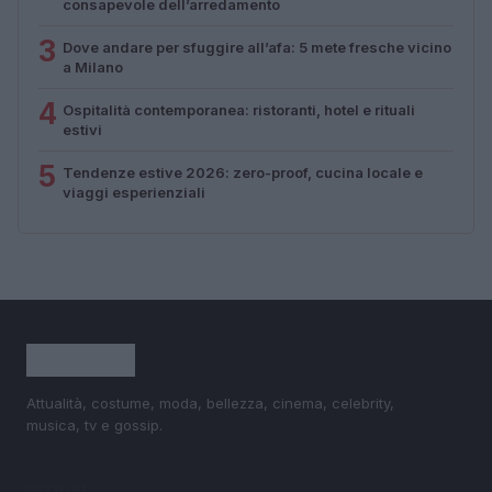
consapevole dell’arredamento
3
Dove andare per sfuggire all’afa: 5 mete fresche vicino
a Milano
4
Ospitalità contemporanea: ristoranti, hotel e rituali
estivi
5
Tendenze estive 2026: zero-proof, cucina locale e
viaggi esperienziali
Attualità, costume, moda, bellezza, cinema, celebrity,
musica, tv e gossip.
SEZIONI