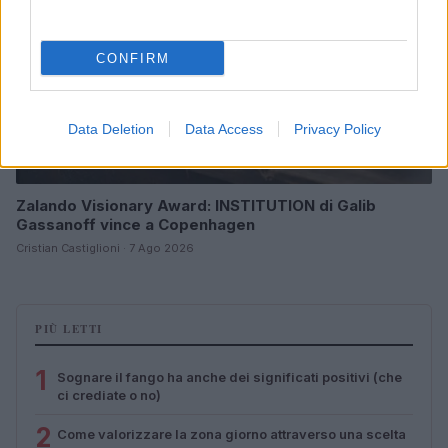
CONFIRM
Data Deletion
Data Access
Privacy Policy
Zalando Visionary Award: INSTITUTION di Galib
Gassanoff vince a Copenhagen
Cristian Castiglioni · 7 Ago 2026
PIÙ LETTI
1
Sognare il fango ha anche dei significati positivi (che
ci crediate o no)
2
Come valorizzare la zona giorno attraverso una scelta