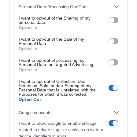
Please note that this website/app uses one or more Google
Personal Data Processing Opt Outs
Continua a leggere
services and may gather and store information including but
not limited to your visit or usage behaviour. You may click to
I want to opt-out of the Sharing of my
personal data.
grant or deny consent to Google and its third-party tags to
Opted In
LIFESTYLE
use your data for below specified purposes in below Google
consent section.
I want to opt-out of the Sale of my
Personal Data.
Opted In
I want to opt-out of processing my
Personal Data for Targeted Advertising.
Opted In
I want to opt-out of Collection, Use,
Retention, Sale, and/or Sharing of my
Personal Data that Is Unrelated with the
Purposes for which it was collected.
Opted Out
Google consents
Copenhagen Fashion Week SS27: le novità che stanno
rivoluzionando la moda
I want to allow Google to enable storage
Cristian Castiglioni · 8 Ago 2026
related to advertising like cookies on web or
device identifiers in apps.