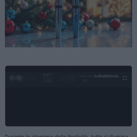
0:28 /
Ad
hub
Media
POWERED
1
/
4
3:16
BY
Durante la stagione delle festività, tutto si illumina