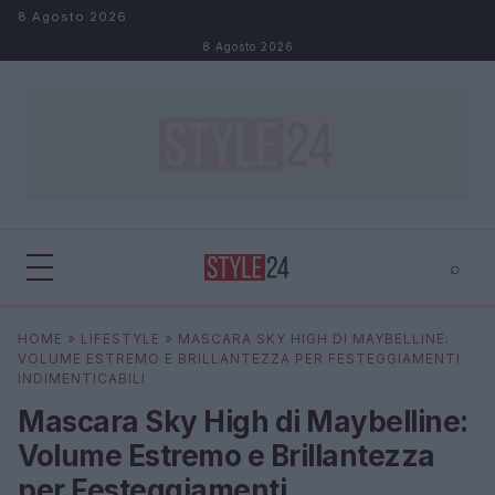
Salta al contenuto
8 Agosto 2026
8 Agosto 2026
⌕
×
⌕
HOME
»
LIFESTYLE
»
MASCARA SKY HIGH DI MAYBELLINE:
Cerca
VOLUME ESTREMO E BRILLANTEZZA PER FESTEGGIAMENTI
INDIMENTICABILI
Mascara Sky High di Maybelline:
Volume Estremo e Brillantezza
per Festeggiamenti