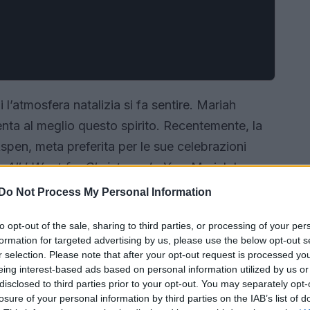
 l’atmosfera natalizia si fa sentire. Mariah
enta al meglio questo spirito. Recentemente, la
spen, meta preferita per le sue celebrazioni
e
All I Want for Christmas Is You
, Mariah ha
outfit stravaganti e alla moda.
Do Not Process My Personal Information
to opt-out of the sale, sharing to third parties, or processing of your per
formation for targeted advertising by us, please use the below opt-out s
r selection. Please note that after your opt-out request is processed y
eing interest-based ads based on personal information utilized by us or
disclosed to third parties prior to your opt-out. You may separately opt-
losure of your personal information by third parties on the IAB’s list of