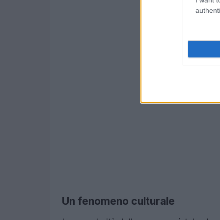
authenti
Un fenomeno culturale