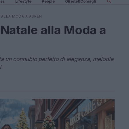
ess
Lifestyle
People
Offerte&Consigli
E ALLA MODA A ASPEN
 Natale alla Moda a
ta un connubio perfetto di eleganza, melodie
i.