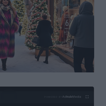
Ad
hub
Media
POWERED BY