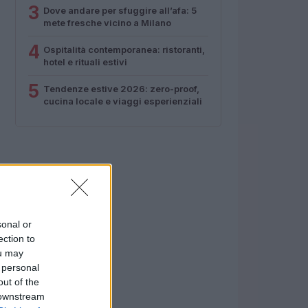
3
Dove andare per sfuggire all’afa: 5
mete fresche vicino a Milano
4
Ospitalità contemporanea: ristoranti,
hotel e rituali estivi
5
Tendenze estive 2026: zero-proof,
cucina locale e viaggi esperienziali
sonal or
ection to
ou may
 personal
out of the
 downstream