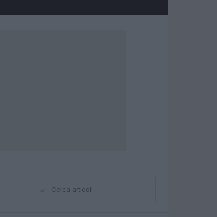
⌕
Cerca