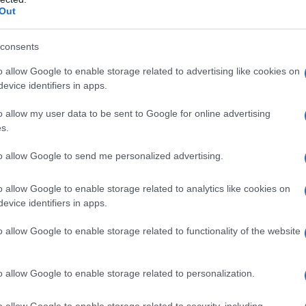
Out
i apparizioni è stato un poncho firmato
Fendi
,
consents
anti di
Gucci
. A completare il look, occhiali di
taglio è stato studiato per esprimere un
stile
o allow Google to enable storage related to advertising like cookies on
evice identifiers in apps.
na cantante di successo, ma anche un’icona di
inea come il Natale possa essere celebrato con
o allow my user data to be sent to Google for online advertising
s.
to allow Google to send me personalized advertising.
alizia
o allow Google to enable storage related to analytics like cookies on
evice identifiers in apps.
rey è indissolubilmente legato alla musica. La sua
You
, continua a dominare le classifiche,
o allow Google to enable storage related to functionality of the website
per eccellenza. Quest’anno, ha raggiunto un
rima posizione nella
Billboard Hot 100
per ben
o allow Google to enable storage related to personalization.
ente di 19 settimane detenuto da altri artisti.
o allow Google to enable storage related to security, including