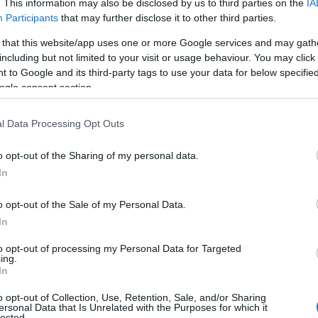
. This information may also be disclosed by us to third parties on the
IA
Participants
that may further disclose it to other third parties.
 that this website/app uses one or more Google services and may gath
including but not limited to your visit or usage behaviour. You may click 
 to Google and its third-party tags to use your data for below specifi
ogle consent section.
l Data Processing Opt Outs
o opt-out of the Sharing of my personal data.
In
di lusso
o opt-out of the Sale of my Personal Data.
 allo shopping, visitando le boutique più
In
r la moda si riflette nelle scelte audaci e
to opt-out of processing my Personal Data for Targeted
i dei più rinomati stilisti, ha saputo unire il
ing.
In
eleganza
senza tempo.
o opt-out of Collection, Use, Retention, Sale, and/or Sharing
ersonal Data that Is Unrelated with the Purposes for which it
lected.