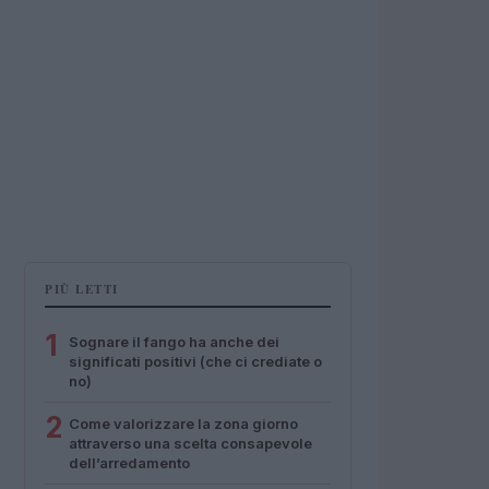
PIÙ LETTI
1
Sognare il fango ha anche dei
significati positivi (che ci crediate o
no)
2
Come valorizzare la zona giorno
attraverso una scelta consapevole
dell’arredamento