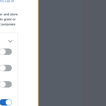
B’s List of
er and store
to grant or
ed purposes