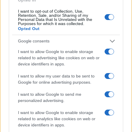
Continua a leggere
I want to opt-out of Collection, Use,
Retention, Sale, and/or Sharing of my
Personal Data that Is Unrelated with the
Purposes for which it was collected.
LIFESTYLE
Opted Out
Google consents
I want to allow Google to enable storage
related to advertising like cookies on web or
device identifiers in apps.
I want to allow my user data to be sent to
Google for online advertising purposes.
I want to allow Google to send me
personalized advertising.
Copenhagen Fashion Week SS27: le novità che stanno
rivoluzionando la moda
I want to allow Google to enable storage
related to analytics like cookies on web or
Cristian Castiglioni · 8 Ago 2026
device identifiers in apps.