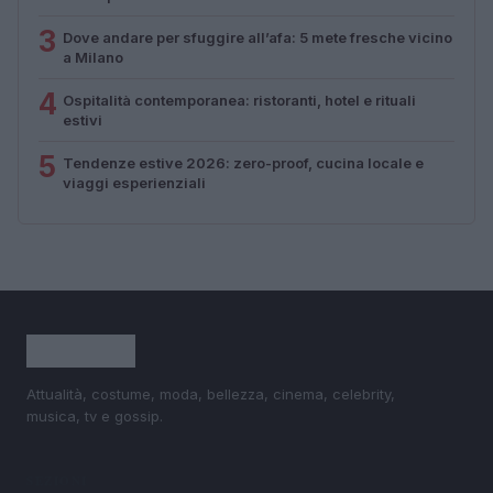
3
Dove andare per sfuggire all’afa: 5 mete fresche vicino
a Milano
4
Ospitalità contemporanea: ristoranti, hotel e rituali
estivi
5
Tendenze estive 2026: zero-proof, cucina locale e
viaggi esperienziali
Attualità, costume, moda, bellezza, cinema, celebrity,
musica, tv e gossip.
SEZIONI