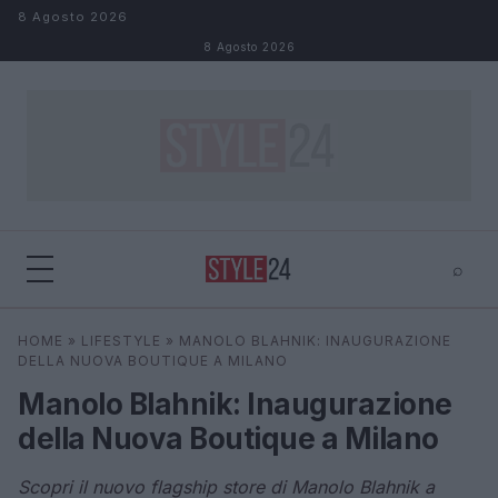
Salta al contenuto
8 Agosto 2026
8 Agosto 2026
⌕
×
⌕
HOME
»
LIFESTYLE
»
MANOLO BLAHNIK: INAUGURAZIONE
Cerca
DELLA NUOVA BOUTIQUE A MILANO
Manolo Blahnik: Inaugurazione
della Nuova Boutique a Milano
Scopri il nuovo flagship store di Manolo Blahnik a