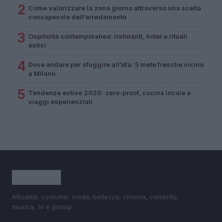
2
Come valorizzare la zona giorno attraverso una scelta
consapevole dell’arredamento
3
Ospitalità contemporanea: ristoranti, hotel e rituali
estivi
4
Dove andare per sfuggire all’afa: 5 mete fresche vicino
a Milano
5
Tendenze estive 2026: zero-proof, cucina locale e
viaggi esperienziali
Attualità, costume, moda, bellezza, cinema, celebrity,
musica, tv e gossip.