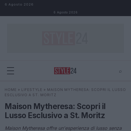
Salta al contenuto
6 Agosto 2026
6 Agosto 2026
⌕
×
⌕
HOME
»
LIFESTYLE
»
MAISON MYTHERESA: SCOPRI IL LUSSO
Cerca
ESCLUSIVO A ST. MORITZ
Maison Mytheresa: Scopri il
Lusso Esclusivo a St. Moritz
Maison Mytheresa offre un'esperienza di lusso senza