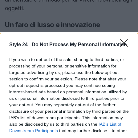
oggetti.
Un faro di lusso e innovazione
In un contesto di continua evoluzione, Maison
Style 24 -
Do Not Process My Personal Information
Mytheresa a St. Moritz rappresenta un faro di lusso
e innovazione, invitando le persone a vivere
If you wish to opt-out of the sale, sharing to third parties, or
esperienze uniche, a scoprire nuove modalità di
processing of your personal or sensitive information for
acquisto e a connettersi in un ambiente esclusivo.
targeted advertising by us, please use the below opt-out
section to confirm your selection. Please note that after your
La crescita della cultura del second-hand dimostra
opt-out request is processed you may continue seeing
che il lusso può essere accessibile e sostenibile,
interest-based ads based on personal information utilized by
aprendo la strada a un futuro in cui il valore degli
us or personal information disclosed to third parties prior to
your opt-out. You may separately opt-out of the further
oggetti è sempre più riconosciuto.
disclosure of your personal information by third parties on the
IAB’s list of downstream participants. This information may
also be disclosed by us to third parties on the
IAB’s List of
Downstream Participants
that may further disclose it to other
AUTORE
third parties.