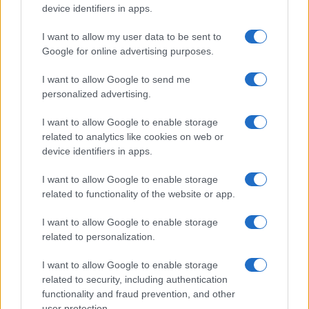
device identifiers in apps.
I want to allow my user data to be sent to
Continua a leggere
Google for online advertising purposes.
I want to allow Google to send me
LIFESTYLE
personalized advertising.
I want to allow Google to enable storage
related to analytics like cookies on web or
device identifiers in apps.
I want to allow Google to enable storage
related to functionality of the website or app.
I want to allow Google to enable storage
related to personalization.
I want to allow Google to enable storage
Come abbinare i pantaloni Capri con le kitten heels:
related to security, including authentication
consigli e ispirazioni
functionality and fraud prevention, and other
Camilla Fiore · 6 Ago 2026
user protection.