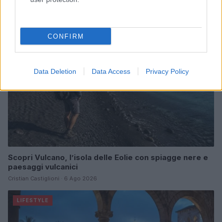
LIFESTYLE
CONFIRM
Data Deletion
Data Access
Privacy Policy
Scopri Vulcano, l’isola delle Eolie con spiagge nere e
paesaggi vulcanici
Cristian Castiglioni · 6 Ago 2026
LIFESTYLE