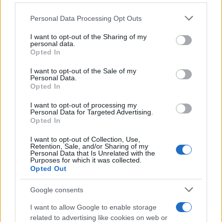
Staff
Please note that this website/app uses one or more Google
Personal Data Processing Opt Outs
services and may gather and store information including but
not limited to your visit or usage behaviour. You may click to
I want to opt-out of the Sharing of my
personal data.
grant or deny consent to Google and its third-party tags to
Opted In
use your data for below specified purposes in below Google
consent section.
I want to opt-out of the Sale of my
Personal Data.
Opted In
I want to opt-out of processing my
Personal Data for Targeted Advertising.
Opted In
I want to opt-out of Collection, Use,
Retention, Sale, and/or Sharing of my
Personal Data that Is Unrelated with the
Purposes for which it was collected.
Opted Out
Google consents
I want to allow Google to enable storage
related to advertising like cookies on web or