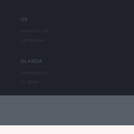
UK
News Hub UK
Lgbtq News
OLANDA
Investeren 24
NL Newz