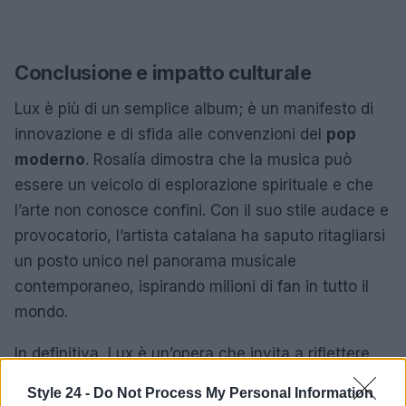
Conclusione e impatto culturale
Lux è più di un semplice album; è un manifesto di
innovazione e di sfida alle convenzioni del
pop
moderno
. Rosalía dimostra che la musica può
essere un veicolo di esplorazione spirituale e che
l’arte non conosce confini. Con il suo stile audace e
provocatorio, l’artista catalana ha saputo ritagliarsi
un posto unico nel panorama musicale
contemporaneo, ispirando milioni di fan in tutto il
mondo.
In definitiva, Lux è un’opera che invita a riflettere
sul potere della musica nell’affrontare temi
Style 24 -
Do Not Process My Personal Information
universali e profondi, mostrando come ogni nota