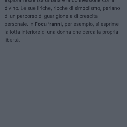
esplora l’essenza umana e la connessione con il
divino. Le sue liriche, ricche di simbolismo, parlano
di un percorso di guarigione e di crescita
personale. In
Focu ‘ranni
, per esempio, si esprime
la lotta interiore di una donna che cerca la propria
libertà.