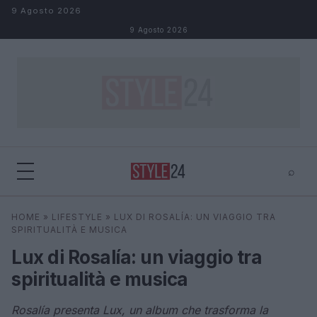
Salta al contenuto
9 Agosto 2026
9 Agosto 2026
⌕
×
⌕
HOME
»
LIFESTYLE
»
LUX DI ROSALÍA: UN VIAGGIO TRA
Cerca
SPIRITUALITÀ E MUSICA
Lux di Rosalía: un viaggio tra
spiritualità e musica
Rosalía presenta Lux, un album che trasforma la