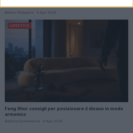
Sicilia
Matteo Pellegrino · 9 Ago 2026
LIFESTYLE
Feng Shui: consigli per posizionare il divano in modo
armonico
Beatrice Bonaventura · 9 Ago 2026