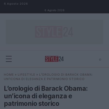
Salta al contenuto
6 Agosto 2026
6 Agosto 2026
⌕
×
⌕
HOME
»
LIFESTYLE
»
L’OROLOGIO DI BARACK OBAMA:
Cerca
UN’ICONA DI ELEGANZA E PATRIMONIO STORICO
L’orologio di Barack Obama:
un’icona di eleganza e
patrimonio storico