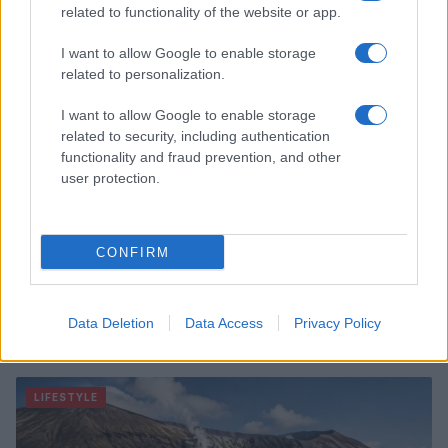
related to functionality of the website or app.
LIFESTYLE
I want to allow Google to enable storage
related to personalization.
I want to allow Google to enable storage
related to security, including authentication
functionality and fraud prevention, and other
user protection.
CONFIRM
Come abbinare i pantaloni Capri con le kitten heels:
Data Deletion
Data Access
Privacy Policy
consigli e ispirazioni
Camilla Fiore · 6 Ago 2026
LIFESTYLE