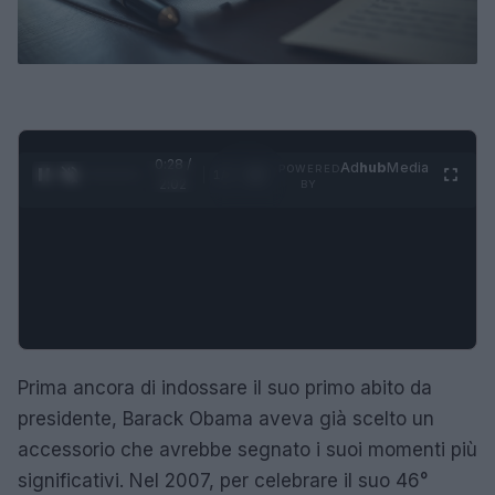
0:29 /
Ad
hub
Media
POWERED
1
/
4
2:02
BY
Prima ancora di indossare il suo primo abito da
presidente, Barack Obama aveva già scelto un
accessorio che avrebbe segnato i suoi momenti più
significativi. Nel 2007, per celebrare il suo 46°