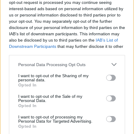
opt-out request is processed you may continue seeing
Questi modelli portano con sé una bellezza
interest-based ads based on personal information utilized by
intramontabile, e il Mini DolceVita di
Longines
, con
us or personal information disclosed to third parties prior to
la sua cassa rettangolare, richiama alla mente
your opt-out. You may separately opt-out of the further
disclosure of your personal information by third parties on the
un’epoca di eleganza e libertà.
IAB’s list of downstream participants. This information may
also be disclosed by us to third parties on the
IAB’s List of
Gli orologi non sono solo oggetti da indossare, ma
Downstream Participants
that may further disclose it to other
veri e propri custodi di storie, emozioni e legami. In
third parties.
un mondo sempre più digitale, continuano a
Please note that this website/app uses one or more Google
Personal Data Processing Opt Outs
rappresentare un legame tangibile con il passato e
services and may gather and store information including but
l’identità.
not limited to your visit or usage behaviour. You may click to
I want to opt-out of the Sharing of my
personal data.
grant or deny consent to Google and its third-party tags to
Opted In
use your data for below specified purposes in below Google
consent section.
I want to opt-out of the Sale of my
Personal Data.
AUTORE
Opted In
Staff
I want to opt-out of processing my
Personal Data for Targeted Advertising.
Opted In