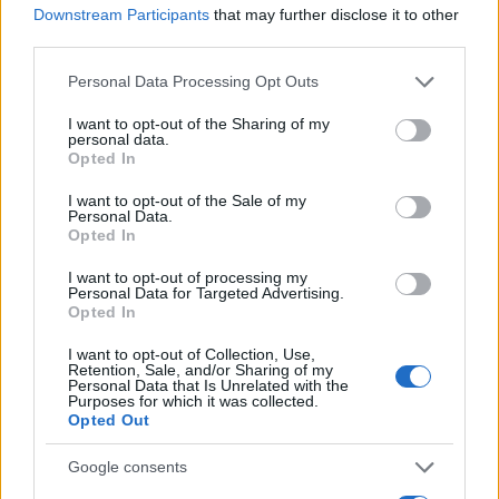
Downstream Participants
that may further disclose it to other
third parties.
AUTORE
Please note that this website/app uses one or more Google
Staff
Personal Data Processing Opt Outs
services and may gather and store information including but
not limited to your visit or usage behaviour. You may click to
I want to opt-out of the Sharing of my
personal data.
grant or deny consent to Google and its third-party tags to
Opted In
use your data for below specified purposes in below Google
consent section.
I want to opt-out of the Sale of my
Personal Data.
Opted In
I want to opt-out of processing my
Personal Data for Targeted Advertising.
Opted In
I want to opt-out of Collection, Use,
Retention, Sale, and/or Sharing of my
Personal Data that Is Unrelated with the
Purposes for which it was collected.
Opted Out
Google consents