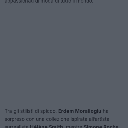
appassionati di moda di tutto il mondo.
Tra gli stilisti di spicco,
Erdem Moralioglu
ha
sorpreso con una collezione ispirata all’artista
surrealista
Hélène Smith
, mentre
Simone Rocha