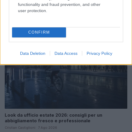
functionality and fraud prevention, and other
Le nuove Havaianas Kitten Heel debuttano a
user protection.
Copenhagen: un mix di comfort e stile
Matteo Pellegrino · 7 Ago 2026
CONFIRM
LIFESTYLE
Data Deletion
Data Access
Privacy Policy
Look da ufficio estate 2026: consigli per un
abbigliamento fresco e professionale
Cristian Castiglioni · 7 Ago 2026