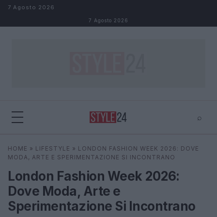
Salta al contenuto
7 Agosto 2026
7 Agosto 2026
⌕
×
⌕
HOME
»
LIFESTYLE
»
LONDON FASHION WEEK 2026: DOVE
Cerca
MODA, ARTE E SPERIMENTAZIONE SI INCONTRANO
London Fashion Week 2026:
Dove Moda, Arte e
Sperimentazione Si Incontrano