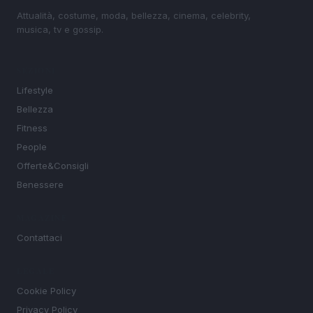
Attualità, costume, moda, bellezza, cinema, celebrity,
musica, tv e gossip.
SEZIONI
Lifestyle
Bellezza
Fitness
People
Offerte&Consigli
Benessere
MAGAZINE
Contattaci
LEGALE
Cookie Policy
Privacy Policy