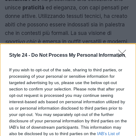
unisce
praticità
ed eleganza, con capi pensati per
donne attive. Utilizzando tessuti tecnici, ha creato
abiti che possono essere indossati sia in palestra
che in contesti più formali. La sua visione di
sportivo chic
è emersa in outfit versatili e moderni,
perfetti per la vita quotidiana.
Style 24 -
Do Not Process My Personal Information
Innovazione e design
If you wish to opt-out of the sale, sharing to third parties, or
Tra i modelli presentati, spiccavano giacche
processing of your personal or sensitive information for
targeted advertising by us, please use the below opt-out
sportive e pantaloni dal taglio innovativo, dotati di
section to confirm your selection. Please note that after your
dettagli funzionali come cerniere e lacci. Inoltre, le
opt-out request is processed you may continue seeing
borse ibride, progettate per adattarsi a diverse
interest-based ads based on personal information utilized by
us or personal information disclosed to third parties prior to
situazioni, hanno rappresentato un’ulteriore
your opt-out. You may separately opt-out of the further
testimonianza della capacità di Parv di unire
disclosure of your personal information by third parties on the
estetica e funzionalità.
IAB’s list of downstream participants. This information may
also be disclosed by us to third parties on the
IAB’s List of