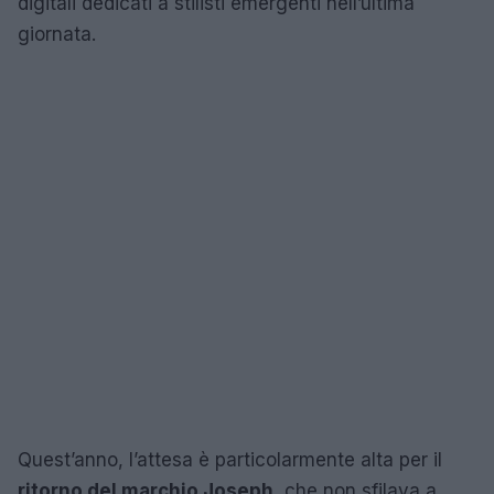
digitali dedicati a stilisti emergenti nell’ultima
giornata.
Quest’anno, l’attesa è particolarmente alta per il
ritorno del marchio Joseph
, che non sfilava a