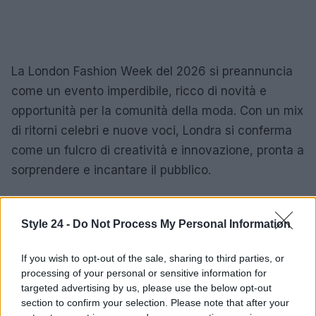
La London Fashion Week del 2026 si preannuncia
come un evento imperdibile, ricco di novità e
opportunità per la comunità della moda. Con un mix
di ritorni celebri e nuove voci, Londra si conferma
come un fulcro di creatività e innovazione, pronta a
sorprendere e incantare il pubblico.
Style 24 -
Do Not Process My Personal Information
AUTORE
Staff
If you wish to opt-out of the sale, sharing to third parties, or
processing of your personal or sensitive information for
targeted advertising by us, please use the below opt-out
section to confirm your selection. Please note that after your