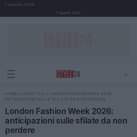
Salta al contenuto
7 Agosto 2026
7 Agosto 2026
⌕
×
⌕
HOME
»
LIFESTYLE
»
LONDON FASHION WEEK 2026:
Cerca
ANTICIPAZIONI SULLE SFILATE DA NON PERDERE
London Fashion Week 2026:
anticipazioni sulle sfilate da non
perdere