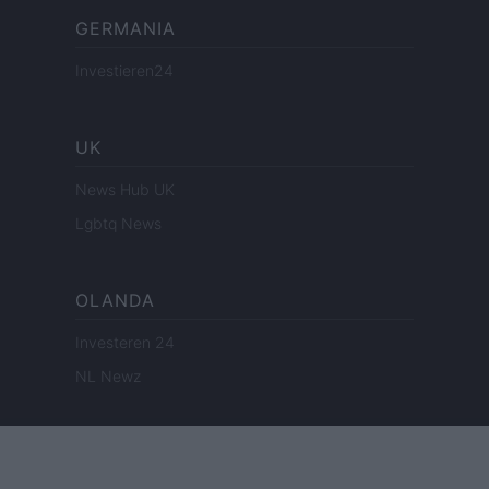
GERMANIA
Investieren24
UK
News Hub UK
Lgbtq News
OLANDA
Investeren 24
NL Newz