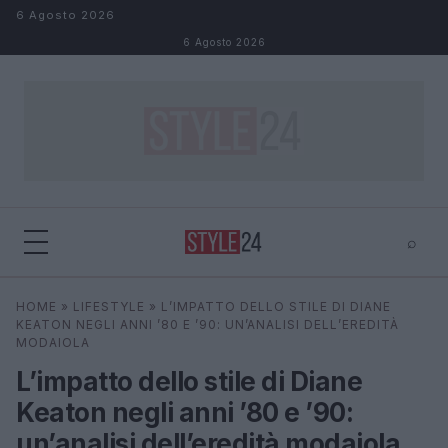
Salta al contenuto
6 Agosto 2026
6 Agosto 2026
⌕
×
⌕
HOME
»
LIFESTYLE
»
L’IMPATTO DELLO STILE DI DIANE
Cerca
KEATON NEGLI ANNI ’80 E ’90: UN’ANALISI DELL’EREDITÀ
MODAIOLA
L’impatto dello stile di Diane
Keaton negli anni ’80 e ’90:
un’analisi dell’eredità modaiola