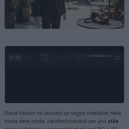
0:28 /
Ad
hub
Media
POWERED
1
/
4
2:02
BY
Diane Keaton ha lasciato un segno indelebile nella
storia della moda, caratterizzandosi per uno
stile