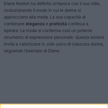
Diane Keaton ha definito un’epoca con il suo stile,
rivoluzionando il modo in cui le donne si
approcciano alla moda. La sua capacità di
combinare
eleganza
e
praticità
continua a
ispirare. La moda si conferma così un potente
strumento di espressione personale. Questa lezione
invita a valorizzare lo
stile unico
di ciascuna donna,
seguendo l’esempio di Diane.