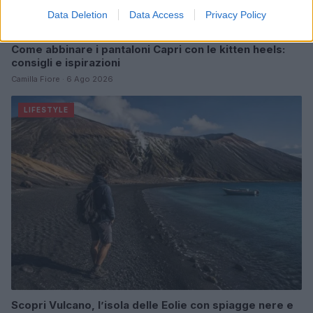
Data Deletion
Data Access
Privacy Policy
Come abbinare i pantaloni Capri con le kitten heels:
consigli e ispirazioni
Camilla Fiore · 6 Ago 2026
LIFESTYLE
Scopri Vulcano, l’isola delle Eolie con spiagge nere e