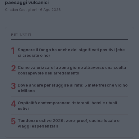
paesaggi vulcanici
Cristian Castiglioni · 6 Ago 2026
PIÙ LETTI
1
Sognare il fango ha anche dei significati positivi (che
ci crediate o no)
2
Come valorizzare la zona giorno attraverso una scelta
consapevole dell’arredamento
3
Dove andare per sfuggire all’afa: 5 mete fresche vicino
a Milano
4
Ospitalità contemporanea: ristoranti, hotel e rituali
estivi
5
Tendenze estive 2026: zero-proof, cucina locale e
viaggi esperienziali