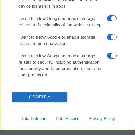
LIFESTYLE
device identifiers in apps.
I want to allow Google to enable storage
related to functionality of the website or app.
I want to allow Google to enable storage
related to personalization.
I want to allow Google to enable storage
related to security, including authentication
functionality and fraud prevention, and other
user protection.
Le nuove Havaianas Kitten Heel debuttano a
Copenhagen: un mix di comfort e stile
CONFIRM
Matteo Pellegrino · 7 Ago 2026
Data Deletion
Data Access
Privacy Policy
PIÙ LETTI