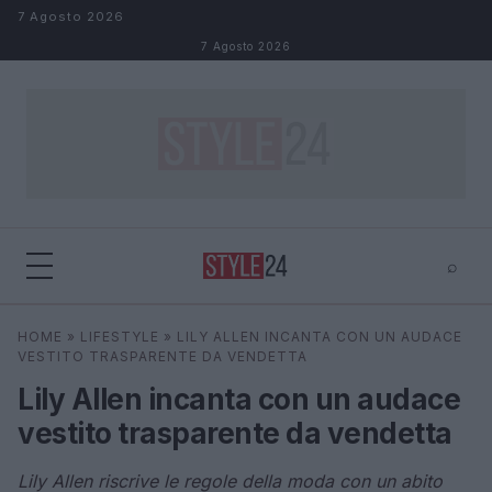
Salta al contenuto
7 Agosto 2026
7 Agosto 2026
⌕
×
⌕
HOME
»
LIFESTYLE
»
LILY ALLEN INCANTA CON UN AUDACE
Cerca
VESTITO TRASPARENTE DA VENDETTA
Lily Allen incanta con un audace
vestito trasparente da vendetta
Lily Allen riscrive le regole della moda con un abito