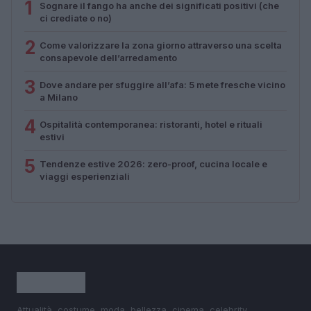
1
Sognare il fango ha anche dei significati positivi (che
ci crediate o no)
2
Come valorizzare la zona giorno attraverso una scelta
consapevole dell’arredamento
3
Dove andare per sfuggire all’afa: 5 mete fresche vicino
a Milano
4
Ospitalità contemporanea: ristoranti, hotel e rituali
estivi
5
Tendenze estive 2026: zero-proof, cucina locale e
viaggi esperienziali
Attualità, costume, moda, bellezza, cinema, celebrity,