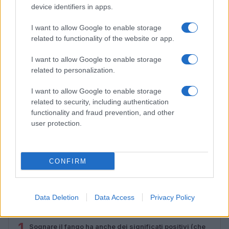
device identifiers in apps.
I want to allow Google to enable storage
related to functionality of the website or app.
I want to allow Google to enable storage
related to personalization.
I want to allow Google to enable storage
related to security, including authentication
functionality and fraud prevention, and other
user protection.
Magna Pars Milano: un’esperienza olfattiva unica in un
ex stabilimento di profumi
Matteo Pellegrino · 7 Ago 2026
CONFIRM
Data Deletion
Data Access
Privacy Policy
PIÙ LETTI
1
Sognare il fango ha anche dei significati positivi (che