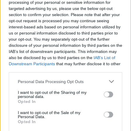
processing of your personal or sensitive information for
targeted advertising by us, please use the below opt-out
section to confirm your selection. Please note that after your
opt-out request is processed you may continue seeing
interest-based ads based on personal information utilized by
Continua a leggere
us or personal information disclosed to third parties prior to
your opt-out. You may separately opt-out of the further
disclosure of your personal information by third parties on the
LIFESTYLE
IAB’s list of downstream participants. This information may
also be disclosed by us to third parties on the
IAB’s List of
Downstream Participants
that may further disclose it to other
third parties.
Please note that this website/app uses one or more Google
Personal Data Processing Opt Outs
services and may gather and store information including but
not limited to your visit or usage behaviour. You may click to
I want to opt-out of the Sharing of my
personal data.
grant or deny consent to Google and its third-party tags to
Opted In
use your data for below specified purposes in below Google
consent section.
I want to opt-out of the Sale of my
Personal Data.
Opted In
Le nuove Havaianas Kitten Heel debuttano a