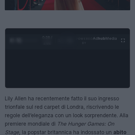
0:28 /
Ad
hub
Media
POWERED
1
/
4
2:02
BY
Lily Allen ha recentemente fatto il suo ingresso
trionfale sul red carpet di Londra, riscrivendo le
regole dell’eleganza con un look sorprendente. Alla
premiere mondiale di
The Hunger Games: On
Stage
, la popstar britannica ha indossato un
abito