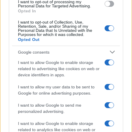
I want to opt-out of processing my
Copenhagen: un mix di comfort e stile
Personal Data for Targeted Advertising.
Matteo Pellegrino · 7 Ago 2026
Opted In
I want to opt-out of Collection, Use,
LIFESTYLE
Retention, Sale, and/or Sharing of my
Personal Data that Is Unrelated with the
Purposes for which it was collected.
Opted Out
Google consents
I want to allow Google to enable storage
related to advertising like cookies on web or
device identifiers in apps.
I want to allow my user data to be sent to
Google for online advertising purposes.
Look da ufficio estate 2026: consigli per un
I want to allow Google to send me
abbigliamento fresco e professionale
personalized advertising.
Cristian Castiglioni · 7 Ago 2026
I want to allow Google to enable storage
related to analytics like cookies on web or
LIFESTYLE