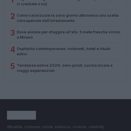
ci crediate o no)
2
Come valorizzare la zona giorno attraverso una scelta
consapevole dell’arredamento
3
Dove andare per sfuggire all’afa: 5 mete fresche vicino
a Milano
4
Ospitalità contemporanea: ristoranti, hotel e rituali
estivi
5
Tendenze estive 2026: zero-proof, cucina locale e
viaggi esperienziali
Attualità, costume, moda, bellezza, cinema, celebrity,