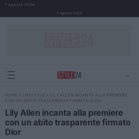
Salta al contenuto
7 Agosto 2026
7 Agosto 2026
⌕
×
⌕
HOME
»
LIFESTYLE
»
LILY ALLEN INCANTA ALLA PREMIERE
Cerca
CON UN ABITO TRASPARENTE FIRMATO DIOR
Lily Allen incanta alla premiere
con un abito trasparente firmato
Dior