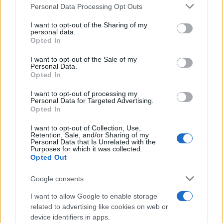
Please note that this website/app uses one or more Google
Personal Data Processing Opt Outs
services and may gather and store information including but
not limited to your visit or usage behaviour. You may click to
I want to opt-out of the Sharing of my
personal data.
grant or deny consent to Google and its third-party tags to
Opted In
use your data for below specified purposes in below Google
consent section.
I want to opt-out of the Sale of my
Personal Data.
Opted In
I want to opt-out of processing my
Personal Data for Targeted Advertising.
Opted In
I want to opt-out of Collection, Use,
Retention, Sale, and/or Sharing of my
Personal Data that Is Unrelated with the
Purposes for which it was collected.
Opted Out
Google consents
I want to allow Google to enable storage
related to advertising like cookies on web or
device identifiers in apps.