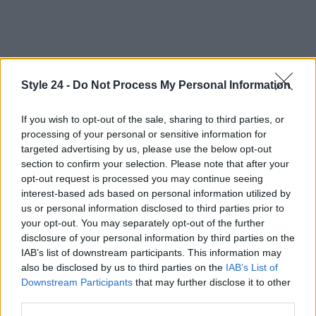
Quindi, la prossima volta che ti troverai a
Style 24 -
Do Not Process My Personal Information
Marrakech, non perdere l’occasione di vivere
questa esperienza trasformativa.
L’hammam non è
If you wish to opt-out of the sale, sharing to third parties, or
solo un rito di bellezza, è un viaggio interiore
processing of your personal or sensitive information for
targeted advertising by us, please use the below opt-out
che ti porterà a scoprire la forza e la bellezza
section to confirm your selection. Please note that after your
che risiedono in te.
E ricorda: ogni volta che ci
opt-out request is processed you may continue seeing
riuniamo, creiamo una rete di supporto e amore tra
interest-based ads based on personal information utilized by
us or personal information disclosed to third parties prior to
donne, una connessione che può cambiare le
your opt-out. You may separately opt-out of the further
nostre vite.
disclosure of your personal information by third parties on the
IAB’s list of downstream participants. This information may
also be disclosed by us to third parties on the
IAB’s List of
Downstream Participants
that may further disclose it to other
AUTORE
third parties.
Staff