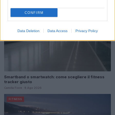
FITNESS
CONFIRM
Data Deletion
Data Access
Privacy Policy
Smartband o smartwatch: come scegliere il fitness
tracker giusto
Camilla Fiore · 8 Ago 2026
FITNESS