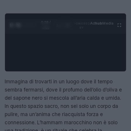
0:29 /
Ad
hub
Media
POWERED
1
/
4
2:02
BY
Immagina di trovarti in un luogo dove il tempo
sembra fermarsi, dove il profumo dell’olio d’oliva e
del sapone nero si mescola all’aria calda e umida.
In questo spazio sacro, non sei solo un corpo da
pulire, ma un’anima che riacquista forza e
connessione. L’hammam marocchino non è solo
una tradizione, è un rituale che celebra la