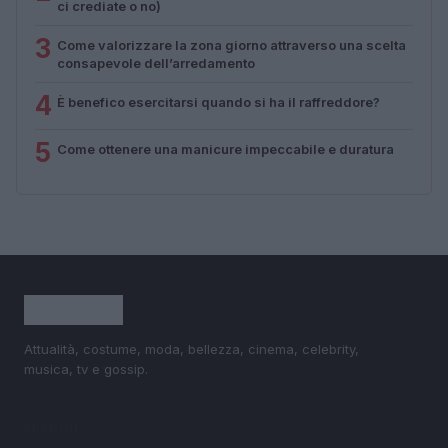
ci crediate o no)
3
Come valorizzare la zona giorno attraverso una scelta
consapevole dell’arredamento
4
È benefico esercitarsi quando si ha il raffreddore?
5
Come ottenere una manicure impeccabile e duratura
Attualità, costume, moda, bellezza, cinema, celebrity,
musica, tv e gossip.
SEZIONI