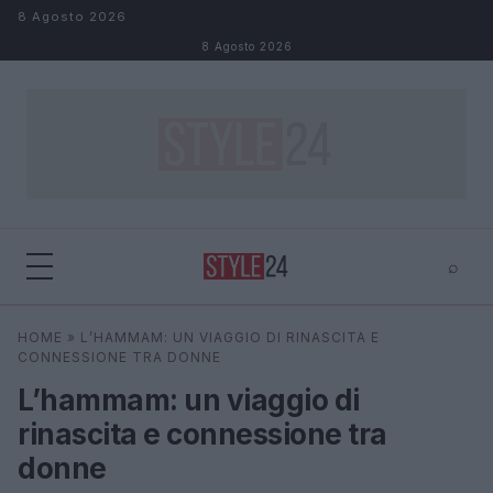
Salta al contenuto
8 Agosto 2026
8 Agosto 2026
⌕
×
⌕
HOME
»
L’HAMMAM: UN VIAGGIO DI RINASCITA E
Cerca
CONNESSIONE TRA DONNE
L’hammam: un viaggio di
rinascita e connessione tra
donne