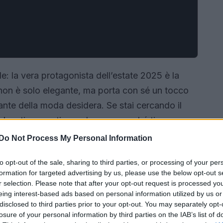
le: la vera protagonista dell’estate 2025 è la
on è solo elegante, ma porta con sé un tocco
ante della moda desidera. Se stai cercando il
ok estivo, continua a leggere perché ti
le clutch di tendenza.
Do Not Process My Personal Information
to opt-out of the sale, sharing to third parties, or processing of your per
formation for targeted advertising by us, please use the below opt-out s
r selection. Please note that after your opt-out request is processed y
eing interest-based ads based on personal information utilized by us or
disclosed to third parties prior to your opt-out. You may separately opt-
losure of your personal information by third parties on the IAB’s list of