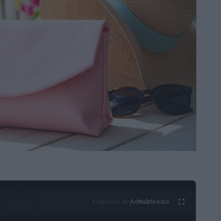
Ad
hub
Media
POWERED BY