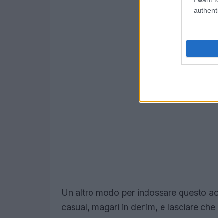
authenti
Un altro modo per indossare questo acc
casual, magari in denim, e lasciare che