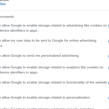
Out
renza: le pochette morbide possono essere
più pregiate ai tessuti decorati. Ogni modello porta
consents
ricami effetto handmade o dettagli scintillanti,
o allow Google to enable storage related to advertising like cookies on
tate 2025 ci invita a osare con colori vivaci e
evice identifiers in apps.
l black in favore di tonalità più brillanti. Ti sei
o allow my user data to be sent to Google for online advertising
ata al braccio? Non sarebbe fantastico?
s.
to allow Google to send me personalized advertising.
ette morbida?
o allow Google to enable storage related to analytics like cookies on
plice di quanto si possa pensare! Per un look
evice identifiers in apps.
la sfilata di Giorgio Armani, dove la pochette è
o allow Google to enable storage related to functionality of the website
ro. Un foulard annodato come una cravatta
sposa perfettamente con la morbidezza della
o allow Google to enable storage related to personalization.
o allow Google to enable storage related to security, including