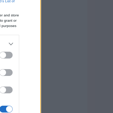
B’s List of
er and store
to grant or
ed purposes