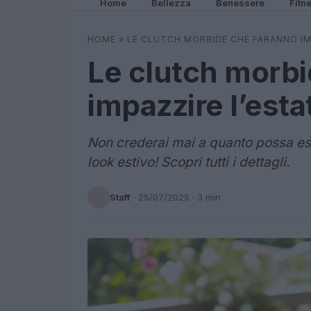
Home
Bellezza
Benessere
Fitn
HOME
»
LE CLUTCH MORBIDE CHE FARANNO IM
Le clutch morbi
impazzire l’est
Non crederai mai a quanto possa ess
look estivo! Scopri tutti i dettagli.
Staff
·
25/07/2025
· 3 min