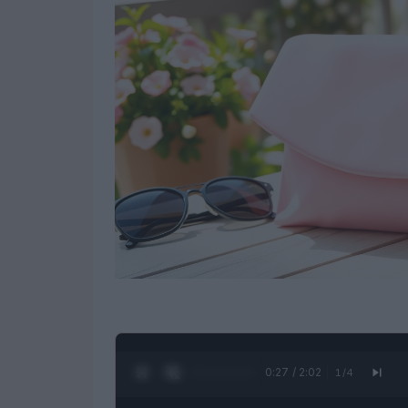
0:28 / 2:02
1
/
4