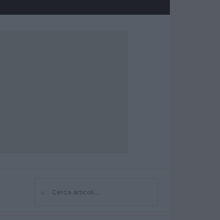
⌕
Cerca