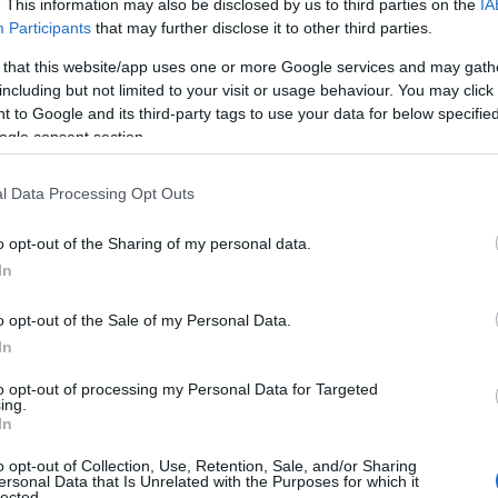
. This information may also be disclosed by us to third parties on the
IA
Participants
that may further disclose it to other third parties.
 that this website/app uses one or more Google services and may gath
including but not limited to your visit or usage behaviour. You may click 
 to Google and its third-party tags to use your data for below specifi
ogle consent section.
l Data Processing Opt Outs
o opt-out of the Sharing of my personal data.
In
chette morbida?
o opt-out of the Sale of my Personal Data.
essorio, ma un vero e proprio
statement di
In
sign raffinato, è l’ideale per chi desidera
to opt-out of processing my Personal Data for Targeted
inunciare al comfort. Che si tratti di una serata
ing.
In
o tipo di clutch riesce a farsi notare per la sua
o opt-out of Collection, Use, Retention, Sale, and/or Sharing
momento di osare con un look più originale?
ersonal Data that Is Unrelated with the Purposes for which it
lected.