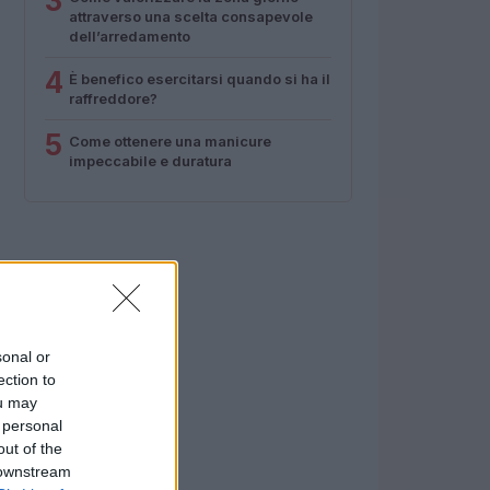
3
attraverso una scelta consapevole
dell’arredamento
4
È benefico esercitarsi quando si ha il
raffreddore?
5
Come ottenere una manicure
impeccabile e duratura
sonal or
ection to
ou may
 personal
out of the
 downstream