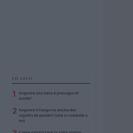
PIÙ LETTI
1
Sognare una bara è presagio di
morte?
2
Sognare il fango ha anche dei
significati positivi (che ci crediate o
no)
Come valorizzare la zona giorno