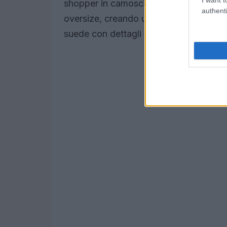
shopper in camoscio marrone può esser
authenti
oversize, creando un look rilassato e al
suede con dettagli metallici può aggiun