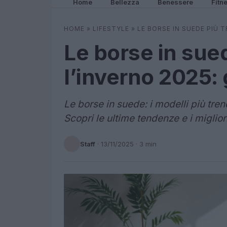
Home
Bellezza
Benessere
Fitn
HOME
»
LIFESTYLE
»
LE BORSE IN SUEDE PIÙ 
Le borse in sue
l’inverno 2025: 
Le borse in suede: i modelli più tre
Scopri le ultime tendenze e i miglior
Staff
·
13/11/2025
· 3 min