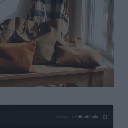
Ad
hub
Media
POWERED BY