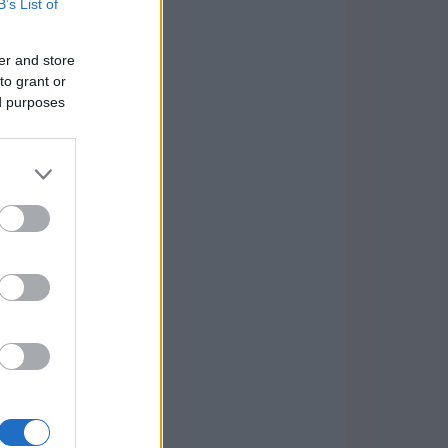
B’s List of
er and store
to grant or
ed purposes