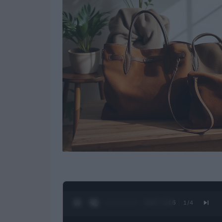
0:28 / 3:16
1
/
4