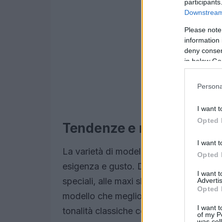
participants
Downstream 
Please note
information 
deny consent
in below Go
Persona
I want t
Opted 
Tendenze e modelli di bo
I want t
La varietà di modelli di borse in
suede
Opted 
esigenza e gusto. Dalle borse a tracoll
I want 
speciali, alle maxi shopper, perfette pe
Advertis
Opted 
modello che meglio si adatta al proprio s
I want t
tonalità classiche come il
marrone
, il
c
of my P
was col