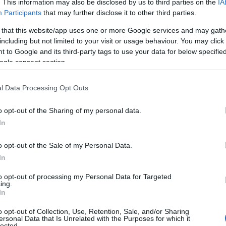
. This information may also be disclosed by us to third parties on the
IA
Participants
that may further disclose it to other third parties.
 that this website/app uses one or more Google services and may gath
including but not limited to your visit or usage behaviour. You may click 
 to Google and its third-party tags to use your data for below specifi
ogle consent section.
l Data Processing Opt Outs
o opt-out of the Sharing of my personal data.
In
rse in suede
o opt-out of the Sale of my Personal Data.
è molto ampia, offrendo soluzioni per ogni
In
a eleganti e compatte, ideali per occasioni
to opt-out of processing my Personal Data for Targeted
r la vita quotidiana, ogni donna può trovare il
ing.
In
tile. La scelta dei colori è altrettanto ricca:
o opt-out of Collection, Use, Retention, Sale, and/or Sharing
ammello
e l’
ocra
si affiancano a opzioni più
ersonal Data that Is Unrelated with the Purposes for which it
lected.