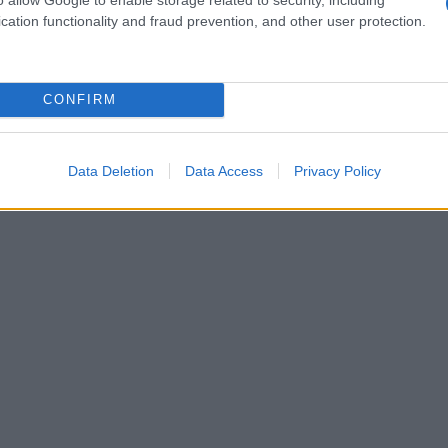
e abbinata a un paio di jeans e a un maglione
cation functionality and fraud prevention, and other user protection.
la moda. Per la sera, invece, una tracolla nera in
gere un tocco sofisticato a un vestito elegante.
CONFIRM
Data Deletion
Data Access
Privacy Policy