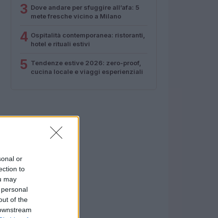
3
Dove andare per sfuggire all’afa: 5
mete fresche vicino a Milano
4
Ospitalità contemporanea: ristoranti,
hotel e rituali estivi
5
Tendenze estive 2026: zero-proof,
cucina locale e viaggi esperienziali
sonal or
ection to
ou may
 personal
out of the
 downstream