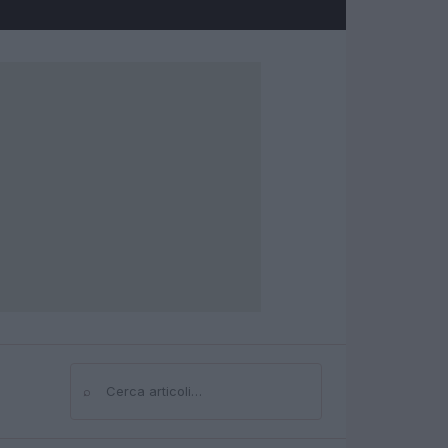
⌕
Cerca