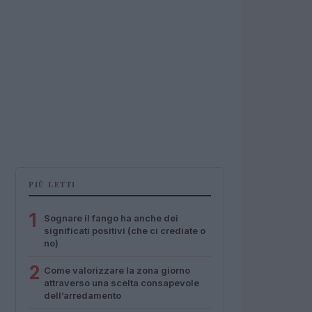
PIÙ LETTI
1
Sognare il fango ha anche dei
significati positivi (che ci crediate o
no)
2
Come valorizzare la zona giorno
attraverso una scelta consapevole
dell’arredamento