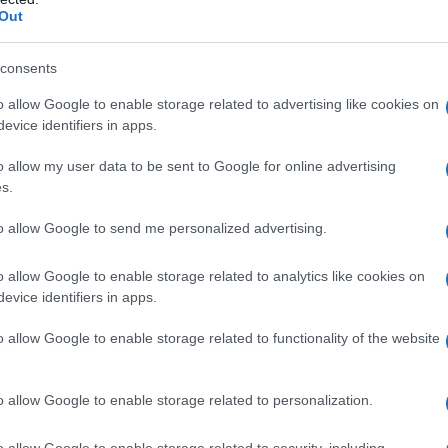
Out
consents
un fascino unico. I
secchielli
, ad esempio,
o allow Google to enable storage related to advertising like cookies on
evice identifiers in apps.
per look casual. Le
city bag
, robuste e spaziose,
fide quotidiane. Le borse con frange, invece,
o allow my user data to be sent to Google for online advertising
s.
do di rendere qualsiasi outfit speciale. Scegliere
ione non solo dell’estetica, ma anche della
to allow Google to send me personalized advertising.
o allow Google to enable storage related to analytics like cookies on
evice identifiers in apps.
n suede
o allow Google to enable storage related to functionality of the website
t invernali rappresenta un’arte che richiede
ersatilità
, queste borse possono essere
o allow Google to enable storage related to personalization.
o serali. Per un outfit da giorno, una maxi
o allow Google to enable storage related to security, including