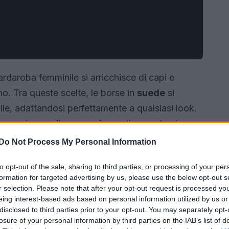
uardaroba femminile si arricchisce di capi e
rno. Tra queste scelte, le borse in
suede
si
e, adattandosi perfettamente a qualsiasi look.
e ogni anno, il
camoscio
continua a dominare
tilità e il suo stile intramontabile.
Do Not Process My Personal Information
to opt-out of the sale, sharing to third parties, or processing of your per
formation for targeted advertising by us, please use the below opt-out s
r selection. Please note that after your opt-out request is processed y
eing interest-based ads based on personal information utilized by us or
disclosed to third parties prior to your opt-out. You may separately opt-
losure of your personal information by third parties on the IAB’s list of