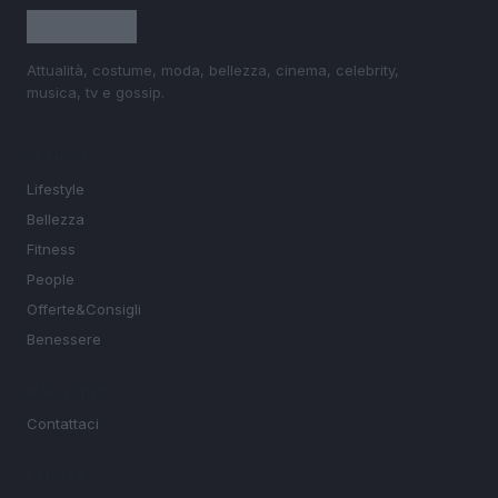
Attualità, costume, moda, bellezza, cinema, celebrity,
musica, tv e gossip.
SEZIONI
Lifestyle
Bellezza
Fitness
People
Offerte&Consigli
Benessere
MAGAZINE
Contattaci
LEGALE