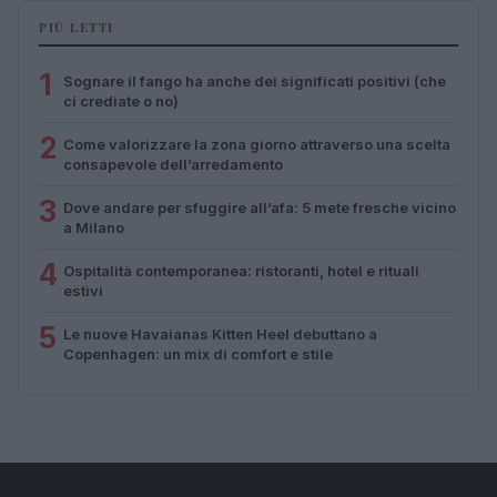
PIÙ LETTI
1
Sognare il fango ha anche dei significati positivi (che
ci crediate o no)
2
Come valorizzare la zona giorno attraverso una scelta
consapevole dell’arredamento
3
Dove andare per sfuggire all’afa: 5 mete fresche vicino
a Milano
4
Ospitalità contemporanea: ristoranti, hotel e rituali
estivi
5
Le nuove Havaianas Kitten Heel debuttano a
Copenhagen: un mix di comfort e stile