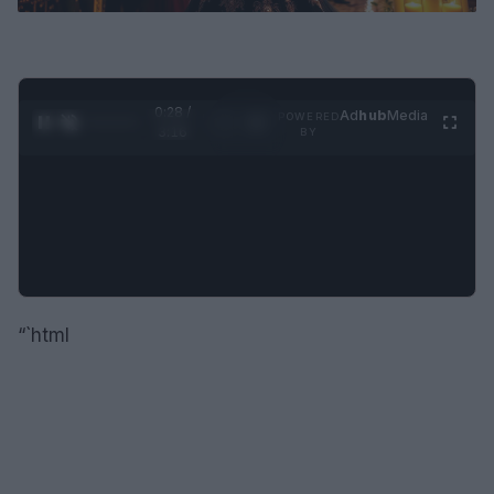
0:29 /
Ad
hub
Media
POWERED
1
/
4
3:16
BY
“`html