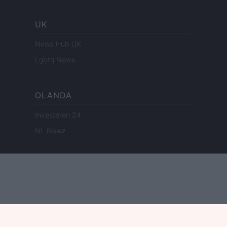
UK
News Hub UK
Lgbtq News
OLANDA
Investeren 24
NL Newz