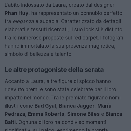
L’abito indossato da Laura, creato dal designer
Phan Huy
, ha rappresentato un connubio perfetto
tra
eleganza
e audacia. Caratterizzato da dettagli
elaborati e tessuti ricercati, il suo look si è distinto
tra le numerose proposte sul red carpet. I fotografi
hanno immortalato la sua presenza magnetica,
simbolo di bellezza e talento.
Le altre protagoniste della serata
Accanto a Laura, altre figure di spicco hanno
ricevuto premi e sono state celebrate per il loro
impatto nel mondo. Tra le premiate figurano nomi
illustri come
Bad Gyal
,
Bianca Jagger
,
María
Pedraza
,
Emma Roberts
,
Simone Biles
e
Bianca
Balti
. Ognuna di loro ha condiviso momenti
significativi sul palco, esprimendo la propria