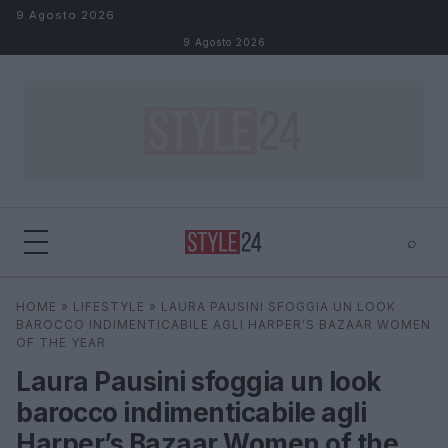
Salta al contenuto
9 Agosto 2026
9 Agosto 2026
⌕
×
⌕
HOME
»
LIFESTYLE
»
LAURA PAUSINI SFOGGIA UN LOOK
Cerca
BAROCCO INDIMENTICABILE AGLI HARPER’S BAZAAR WOMEN
OF THE YEAR
Laura Pausini sfoggia un look
barocco indimenticabile agli
Harper’s Bazaar Women of the