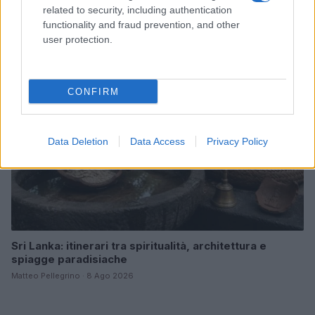
armonico
related to security, including authentication
Beatrice Bonaventura · 9 Ago 2026
functionality and fraud prevention, and other
user protection.
LIFESTYLE
CONFIRM
Data Deletion
Data Access
Privacy Policy
Sri Lanka: itinerari tra spiritualità, architettura e
spiagge paradisiache
Matteo Pellegrino · 8 Ago 2026