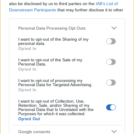
also be disclosed by us to third parties on the
IAB’s List of
Downstream Participants
that may further disclose it to other
third parties.
Please note that this website/app uses one or more Google
Personal Data Processing Opt Outs
services and may gather and store information including but
not limited to your visit or usage behaviour. You may click to
I want to opt-out of the Sharing of my
personal data.
grant or deny consent to Google and its third-party tags to
Opted In
use your data for below specified purposes in below Google
Continua a leggere
consent section.
I want to opt-out of the Sale of my
Personal Data.
Opted In
LIFESTYLE
I want to opt-out of processing my
Personal Data for Targeted Advertising.
Opted In
I want to opt-out of Collection, Use,
Retention, Sale, and/or Sharing of my
Personal Data that Is Unrelated with the
Purposes for which it was collected.
Opted Out
Google consents