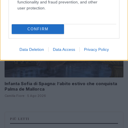
functionality and fraud prevention, and other
LIFESTYLE
user protection.
CONFIRM
Data Deletion
Data Access
Privacy Policy
Infanta Sofia di Spagna: l’abito estivo che conquista
Palma de Mallorca
Camilla Fiore · 5 Ago 2026
PIÙ LETTI