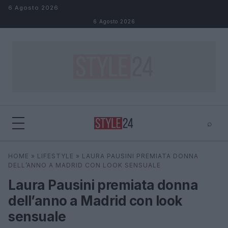
Salta al contenuto
6 Agosto 2026
6 Agosto 2026
⌕
×
⌕
HOME
»
LIFESTYLE
»
LAURA PAUSINI PREMIATA DONNA
Cerca
DELL’ANNO A MADRID CON LOOK SENSUALE
Laura Pausini premiata donna
dell’anno a Madrid con look
sensuale