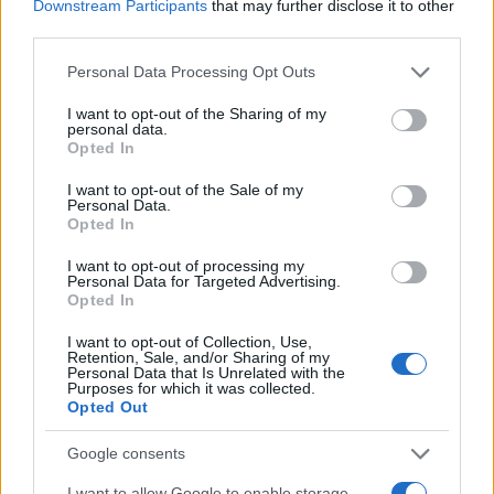
Downstream Participants
that may further disclose it to other
third parties.
Please note that this website/app uses one or more Google
Personal Data Processing Opt Outs
services and may gather and store information including but
not limited to your visit or usage behaviour. You may click to
I want to opt-out of the Sharing of my
personal data.
Continua a leggere
grant or deny consent to Google and its third-party tags to
Opted In
use your data for below specified purposes in below Google
consent section.
I want to opt-out of the Sale of my
LIFESTYLE
Personal Data.
Opted In
I want to opt-out of processing my
Personal Data for Targeted Advertising.
Opted In
I want to opt-out of Collection, Use,
Retention, Sale, and/or Sharing of my
Personal Data that Is Unrelated with the
Purposes for which it was collected.
Opted Out
Google consents
I want to allow Google to enable storage