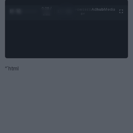
0:29 /
Ad
hub
Media
POWERED
1
/
4
2:02
BY
“`html