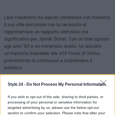
Laila Hasanovic ha saputo combinare con maestria
il suo stile personale con la necessità di
rappresentare un supporto silenzioso ma
significativo per Jannik Sinner. Con un look ispirato
agli anni ’90 e un misterioso anello, ha lasciato
un’impronta indelebile alle ATP Finals di Torino,
promettendo di continuare a sorprendere il
pubblico.
Style 24 -
Do Not Process My Personal Information
AUTORE
Staff
If you wish to opt-out of the sale, sharing to third parties, or
processing of your personal or sensitive information for
targeted advertising by us, please use the below opt-out
section to confirm your selection. Please note that after your