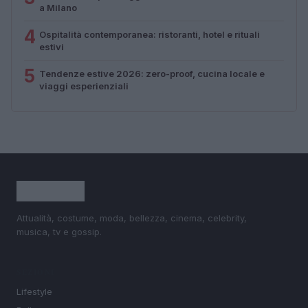
a Milano
4
Ospitalità contemporanea: ristoranti, hotel e rituali
estivi
5
Tendenze estive 2026: zero-proof, cucina locale e
viaggi esperienziali
Attualità, costume, moda, bellezza, cinema, celebrity,
musica, tv e gossip.
SEZIONI
Lifestyle