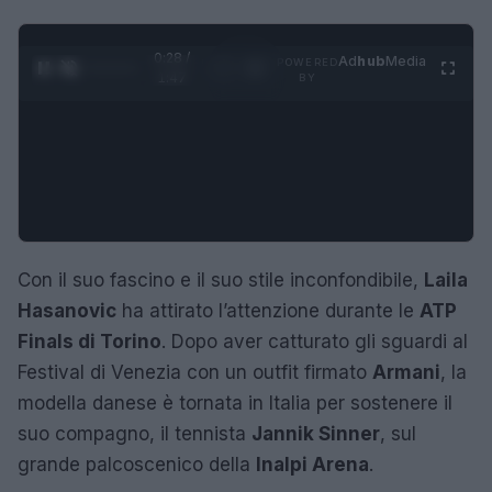
0:29 /
Ad
hub
Media
POWERED
1
/
4
1:47
BY
Con il suo fascino e il suo stile inconfondibile,
Laila
Hasanovic
ha attirato l’attenzione durante le
ATP
Finals di Torino
. Dopo aver catturato gli sguardi al
Festival di Venezia con un outfit firmato
Armani
, la
modella danese è tornata in Italia per sostenere il
suo compagno, il tennista
Jannik Sinner
, sul
grande palcoscenico della
Inalpi Arena
.