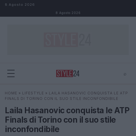
Salta al contenuto
8 Agosto 2026
8 Agosto 2026
⌕
×
⌕
HOME
»
LIFESTYLE
»
LAILA HASANOVIC CONQUISTA LE ATP
Cerca
FINALS DI TORINO CON IL SUO STILE INCONFONDIBILE
Laila Hasanovic conquista le ATP
Finals di Torino con il suo stile
inconfondibile