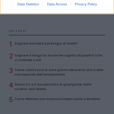
Data Deletion
Data Access
Privacy Policy
Madeira nel weekend del 9 agosto
Beatrice Bonaventura · 8 Ago 2026
PIÙ LETTI
1
Sognare una bara è presagio di morte?
2
Sognare il fango ha anche dei significati positivi (che
ci crediate o no)
3
Come valorizzare la zona giorno attraverso una scelta
consapevole dell’arredamento
4
Senza Cri e il suo percorso di guarigione: dalle
cicatrici alla libertà
5
Come ottenere una manicure impeccabile e duratura