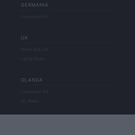
GERMANIA
Investieren24
UK
News Hub UK
Lgbtq News
OLANDA
Investeren 24
NL Newz