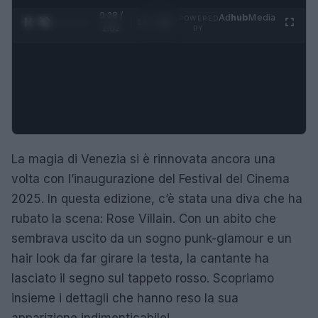
0:28 /
Ad
hub
Media
POWERED
1
/
4
2:02
BY
La magia di Venezia si è rinnovata ancora una
volta con l’inaugurazione del Festival del Cinema
2025. In questa edizione, c’è stata una diva che ha
rubato la scena: Rose Villain. Con un abito che
sembrava uscito da un sogno punk-glamour e un
hair look da far girare la testa, la cantante ha
lasciato il segno sul tappeto rosso. Scopriamo
insieme i dettagli che hanno reso la sua
apparizione indimenticabile!