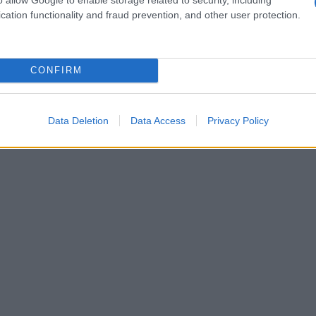
è stato il beauty, curato da MIA Cosmetics.
cation functionality and fraud prevention, and other user protection.
 la
bellezza naturale
delle modelle, utilizzando
pelle. L’estetica
Urban Ritual
si è distinta per il
icità, rendendo omaggio all’importanza
CONFIRM
Data Deletion
Data Access
Privacy Policy