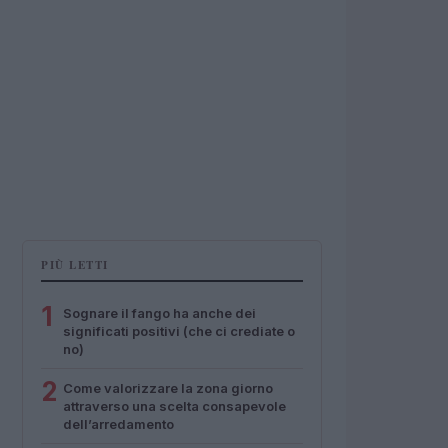
PIÙ LETTI
1
Sognare il fango ha anche dei
significati positivi (che ci crediate o
no)
2
Come valorizzare la zona giorno
attraverso una scelta consapevole
dell’arredamento