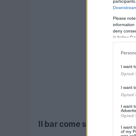
participants
Downstream 
Please note
information 
deny consent
in below Go
Persona
I want t
Opted 
I want t
Opted 
I want 
Advertis
Opted 
Il bar come simbolo di soc
I want t
of my P
was col