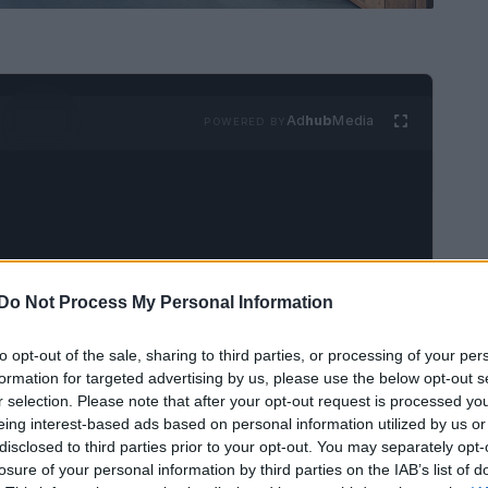
Ad
hub
Media
POWERED BY
Do Not Process My Personal Information
 e creatività, ha ospitato la prima sfilata
to opt-out of the sale, sharing to third parties, or processing of your per
Ritual
. L’evento si è svolto in un’area post-
formation for targeted advertising by us, please use the below opt-out s
ndo il capoluogo lombardo in un palcoscenico
r selection. Please note that after your opt-out request is processed y
eing interest-based ads based on personal information utilized by us or
uotidiana. La scelta della location rappresenta un
disclosed to third parties prior to your opt-out. You may separately opt-
erimentazione
stilistica tipica della città.
losure of your personal information by third parties on the IAB’s list of