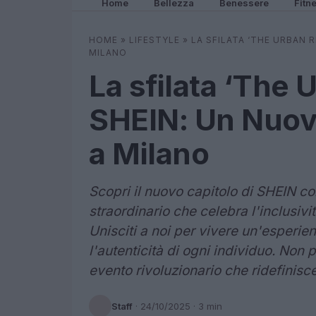
Home
Bellezza
Benessere
Fitn
HOME
»
LIFESTYLE
»
LA SFILATA ‘THE URBAN R
MILANO
La sfilata ‘The U
SHEIN: Un Nuovo
a Milano
Scopri il nuovo capitolo di SHEIN co
straordinario che celebra l'inclusiv
Unisciti a noi per vivere un'esperienz
l'autenticità di ogni individuo. Non
evento rivoluzionario che ridefinisce
Staff
·
24/10/2025
· 3 min