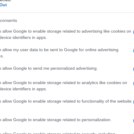
lata si trova il bar, concepito non solo come un
Out
itivo narrativo
che rappresenta un luogo di
 moda possa essere uno
spazio democratico e
consents
come il bar, la moda diventa un punto
o allow Google to enable storage related to advertising like cookies on
evice identifiers in apps.
à di esprimere la propria identità.
o allow my user data to be sent to Google for online advertising
s.
a diversità della community SHEIN, presentando una
to allow Google to send me personalized advertising.
 unico e caratteristico, racconta una
microstoria
o allow Google to enable storage related to analytics like cookies on
 vita urbana. Questa pluralità di voci stilistiche
evice identifiers in apps.
nici della piattaforma, che hanno sfilato con
o allow Google to enable storage related to functionality of the website
rmale.
o allow Google to enable storage related to personalization.
uty
o allow Google to enable storage related to security, including