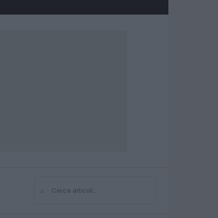
⌕
Cerca