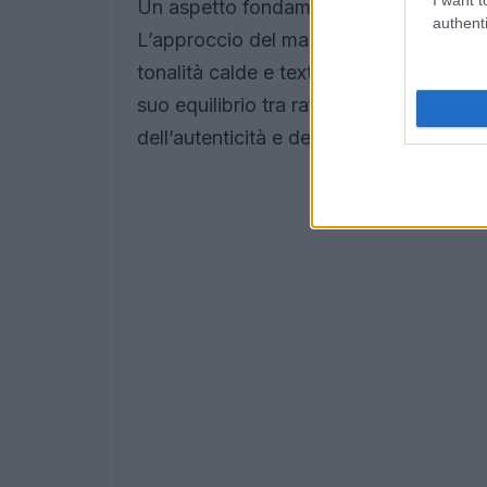
Un aspetto fondamentale della sfilata 
authenti
L’approccio del marchio ha enfatizzato
tonalità calde e texture che esaltano la 
suo equilibrio tra raffinatezza e sempl
dell’autenticità e della diversità.