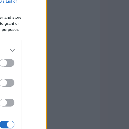
B’s List of
er and store
to grant or
ed purposes