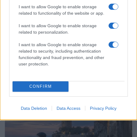
LIFESTYLE
I want to allow Google to enable storage
related to functionality of the website or app.
I want to allow Google to enable storage
related to personalization.
I want to allow Google to enable storage
related to security, including authentication
functionality and fraud prevention, and other
user protection.
CONFIRM
Copenhagen Fashion Week SS27: le novità che stanno
rivoluzionando la moda
Cristian Castiglioni · 8 Ago 2026
Data Deletion
Data Access
Privacy Policy
LIFESTYLE