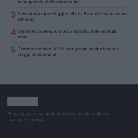
consapevole dell’arredamento
3
Dove andare per sfuggire all’afa: 5 mete fresche vicino
a Milano
4
Ospitalità contemporanea: ristoranti, hotel e rituali
estivi
5
Tendenze estive 2026: zero-proof, cucina locale e
viaggi esperienziali
Attualità, costume, moda, bellezza, cinema, celebrity,
musica, tv e gossip.
SEZIONI