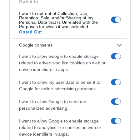
Opted In
Continua a leggere
I want to opt-out of Collection, Use,
Retention, Sale, and/or Sharing of my
Personal Data that Is Unrelated with the
Purposes for which it was collected.
LIFESTYLE
Opted Out
Google consents
I want to allow Google to enable storage
related to advertising like cookies on web or
device identifiers in apps.
I want to allow my user data to be sent to
Google for online advertising purposes.
I want to allow Google to send me
personalized advertising.
Sri Lanka: itinerari tra spiritualità, architettura e
I want to allow Google to enable storage
spiagge paradisiache
related to analytics like cookies on web or
Matteo Pellegrino · 8 Ago 2026
device identifiers in apps.