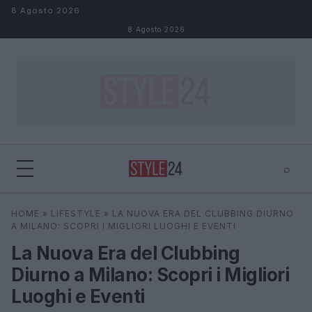
Salta al contenuto
8 Agosto 2026
8 Agosto 2026
⌕
×
⌕
HOME
»
LIFESTYLE
»
LA NUOVA ERA DEL CLUBBING DIURNO
Cerca
A MILANO: SCOPRI I MIGLIORI LUOGHI E EVENTI
La Nuova Era del Clubbing
Diurno a Milano: Scopri i Migliori
Luoghi e Eventi