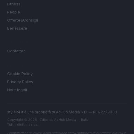
Fitness
People
Offerte&Consigli
Benessere
MAGAZINE
Contattaci
LEGALE
Cookie Policy
Privacy Policy
Note legali
style24.it è una proprietà di AdHub Media S.r.l. — REA 2729933
Copyright © 2026 · Edito da AdHub Media — Italia
Tutti i diritti riservati
I contenuti sono curati dalla redazione con il supporto di strumenti digitali e