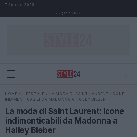
Salta al contenuto
7 Agosto 2026
7 Agosto 2026
⌕
×
⌕
HOME
»
LIFESTYLE
»
LA MODA DI SAINT LAURENT: ICONE
Cerca
INDIMENTICABILI DA MADONNA A HAILEY BIEBER
La moda di Saint Laurent: icone
indimenticabili da Madonna a
Hailey Bieber