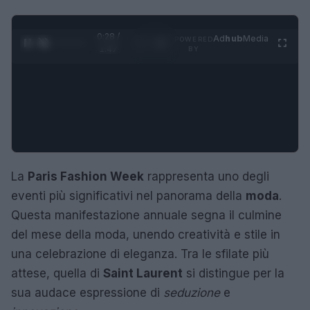
0:28 /
Ad
hub
Media
POWERED
1
/
4
1:47
BY
La
Paris Fashion Week
rappresenta uno degli
eventi più significativi nel panorama della
moda
.
Questa manifestazione annuale segna il culmine
del mese della moda, unendo creatività e stile in
una celebrazione di eleganza. Tra le sfilate più
attese, quella di
Saint Laurent
si distingue per la
sua audace espressione di
seduzione
e