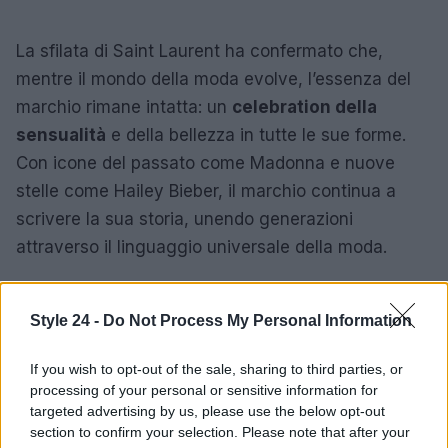
La sfilata di Saint Laurent ha confermato che,
mentre il mondo della moda evolve, l’essenza del
marchio rimane intatta: un
celebration della
sensualità
e della bellezza in tutte le sue forme.
Con icone del passato come Madonna e nuove
stelle come Hailey Bieber, il marchio continua a
scrivere la sua storia, unendo generazioni
attraverso il linguaggio universale della moda.
Style 24 -
Do Not Process My Personal Information
AUTORE
Staff
If you wish to opt-out of the sale, sharing to third parties, or
processing of your personal or sensitive information for
targeted advertising by us, please use the below opt-out
section to confirm your selection. Please note that after your