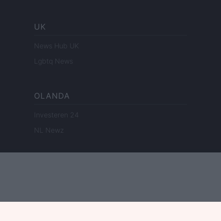
UK
News Hub UK
Lgbtq News
OLANDA
Investeren 24
NL Newz