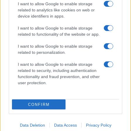
I want to allow Google to enable storage
related to analytics like cookies on web or
PIÙ LETTI
device identifiers in apps.
1
Sognare una bara è presagio di morte?
I want to allow Google to enable storage
related to functionality of the website or app.
2
Il principe Harry e Meghan Markle trascorrono giorni di
relax in Scozia
I want to allow Google to enable storage
related to personalization.
3
Giuseppe Cruciani e i vent’anni de La Zanzara: libertà,
lavoro e vita privata
I want to allow Google to enable storage
related to security, including authentication
4
Rocco Siffredi: dalla pericardite del figlio al ritorno sul
functionality and fraud prevention, and other
set
user protection.
5
Christopher Nolan e l’Odissea: un adattamento che
divide
CONFIRM
Data Deletion
Data Access
Privacy Policy