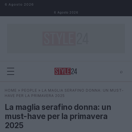
Salta al contenuto
6 Agosto 2026
6 Agosto 2026
⌕
×
⌕
HOME
»
PEOPLE
»
LA MAGLIA SERAFINO DONNA: UN MUST-
Cerca
HAVE PER LA PRIMAVERA 2025
La maglia serafino donna: un
must-have per la primavera
2025