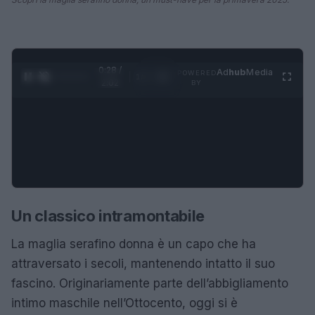
0:28 /
Ad
hub
Media
POWERED
1
/
4
2:02
BY
Un classico intramontabile
La maglia serafino donna è un capo che ha
attraversato i secoli, mantenendo intatto il suo
fascino. Originariamente parte dell’abbigliamento
intimo maschile nell’Ottocento, oggi si è