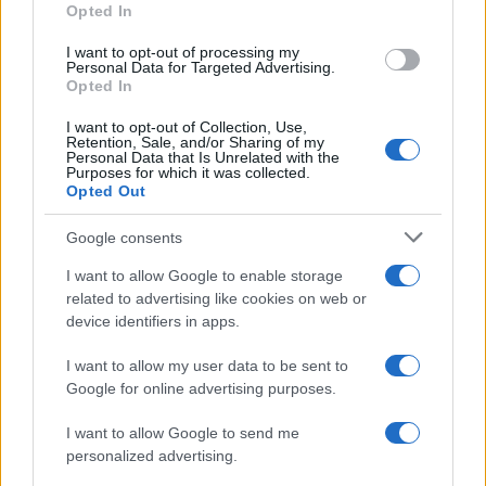
Opted In
arte e vita
Matteo Pellegrino · 5 Ago 2026
I want to opt-out of processing my
Personal Data for Targeted Advertising.
Opted In
PEOPLE
I want to opt-out of Collection, Use,
Retention, Sale, and/or Sharing of my
Personal Data that Is Unrelated with the
Purposes for which it was collected.
Opted Out
Google consents
I want to allow Google to enable storage
related to advertising like cookies on web or
device identifiers in apps.
I want to allow my user data to be sent to
Google for online advertising purposes.
Principessa Eugenie di York annuncia la nascita della
terza figlia
I want to allow Google to send me
Camilla Fiore · 4 Ago 2026
personalized advertising.