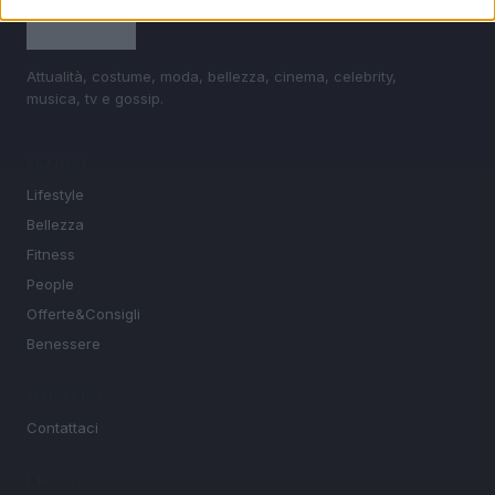
Attualità, costume, moda, bellezza, cinema, celebrity,
musica, tv e gossip.
SEZIONI
Lifestyle
Bellezza
Fitness
People
Offerte&Consigli
Benessere
MAGAZINE
Contattaci
LEGALE