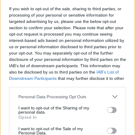
If you wish to opt-out of the sale, sharing to third parties, or
processing of your personal or sensitive information for
targeted advertising by us, please use the below opt-out
6 agosto 1945: il bombardamento atomico di
section to confirm your selection. Please note that after your
Hiroshima e Nagasaki
opt-out request is processed you may continue seeing
Beatrice Bonaventura · 6 Ago 2026
interest-based ads based on personal information utilized by
us or personal information disclosed to third parties prior to
PEOPLE
your opt-out. You may separately opt-out of the further
disclosure of your personal information by third parties on the
IAB’s list of downstream participants. This information may
also be disclosed by us to third parties on the
IAB’s List of
Downstream Participants
that may further disclose it to other
third parties.
Please note that this website/app uses one or more Google
Personal Data Processing Opt Outs
services and may gather and store information including but
not limited to your visit or usage behaviour. You may click to
I want to opt-out of the Sharing of my
personal data.
grant or deny consent to Google and its third-party tags to
Opted In
use your data for below specified purposes in below Google
consent section.
I want to opt-out of the Sale of my
Personal Data.
Role Model e Dakota Johnson: la coppia che unisce