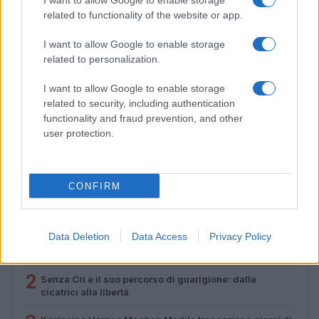
I want to allow Google to enable storage
related to functionality of the website or app.
I want to allow Google to enable storage
related to personalization.
I want to allow Google to enable storage
related to security, including authentication
functionality and fraud prevention, and other
user protection.
Come superare l’imbarazzo e fare amicizie genuine
Camilla Fiore · 7 Ago 2026
CONFIRM
PIÙ LETTI
Data Deletion
Data Access
Privacy Policy
1
Sognare una bara è presagio di morte?
2
Senza Cri e il suo percorso di guarigione: dalle
cicatrici alla libertà