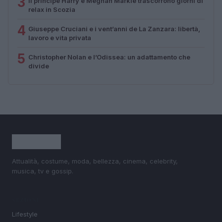
3
Il principe Harry e Meghan Markle trascorrono giorni di
relax in Scozia
4
Giuseppe Cruciani e i vent’anni de La Zanzara: libertà,
lavoro e vita privata
5
Christopher Nolan e l’Odissea: un adattamento che
divide
Attualità, costume, moda, bellezza, cinema, celebrity,
musica, tv e gossip.
SEZIONI
Lifestyle