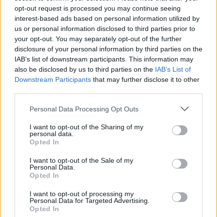
opt-out request is processed you may continue seeing
Continua a leggere
interest-based ads based on personal information utilized by
us or personal information disclosed to third parties prior to
your opt-out. You may separately opt-out of the further
PEOPLE
disclosure of your personal information by third parties on the
IAB’s list of downstream participants. This information may
also be disclosed by us to third parties on the
IAB’s List of
Downstream Participants
that may further disclose it to other
third parties.
Please note that this website/app uses one or more Google
Personal Data Processing Opt Outs
services and may gather and store information including but
not limited to your visit or usage behaviour. You may click to
I want to opt-out of the Sharing of my
personal data.
grant or deny consent to Google and its third-party tags to
Opted In
use your data for below specified purposes in below Google
consent section.
I want to opt-out of the Sale of my
Personal Data.
Senza Cri e il suo percorso di guarigione: dalle
Opted In
cicatrici alla libertà
I want to opt-out of processing my
Cristian Castiglioni · 8 Ago 2026
Personal Data for Targeted Advertising.
Opted In
PEOPLE