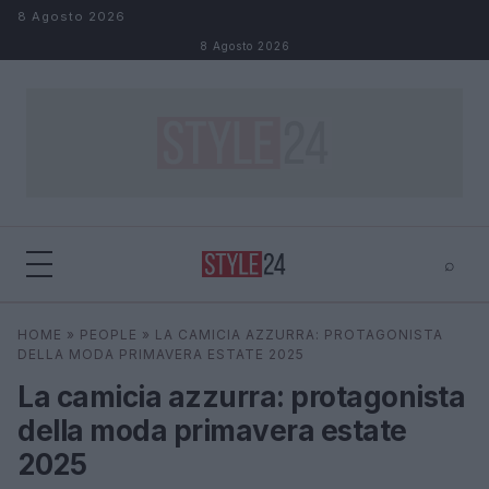
Salta al contenuto
8 Agosto 2026
8 Agosto 2026
⌕
×
⌕
HOME
»
PEOPLE
»
LA CAMICIA AZZURRA: PROTAGONISTA
Cerca
DELLA MODA PRIMAVERA ESTATE 2025
La camicia azzurra: protagonista
della moda primavera estate
2025