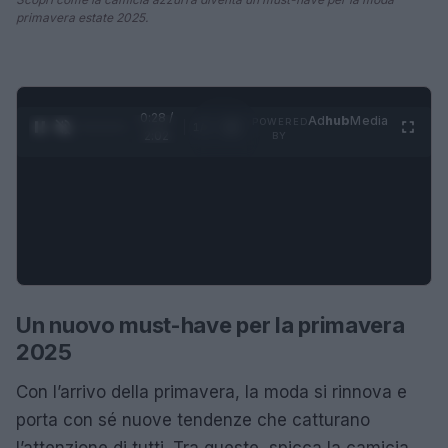
primavera estate 2025.
0:28 /
Ad
hub
Media
POWERED
1
/
4
2:02
BY
Un nuovo must-have per la primavera
2025
Con l’arrivo della primavera, la moda si rinnova e
porta con sé nuove tendenze che catturano
l’attenzione di tutti. Tra queste, spicca la camicia