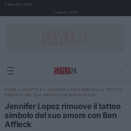
Salta al contenuto
7 Agosto 2026
7 Agosto 2026
⌕
×
⌕
HOME
»
LIFESTYLE
»
JENNIFER LOPEZ RIMUOVE IL TATTOO
Cerca
SIMBOLO DEL SUO AMORE CON BEN AFFLECK
Jennifer Lopez rimuove il tattoo
simbolo del suo amore con Ben
Affleck