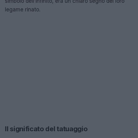
simbolo dell’infinito, era un chiaro segno del loro
legame rinato.
Il significato del tatuaggio