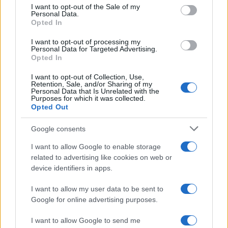
consent section.
I want to opt-out of the Sale of my
Personal Data.
Opted In
I want to opt-out of processing my
Personal Data for Targeted Advertising.
Opted In
Mostre di moda 2026: Franco Moschino a Forte di
I want to opt-out of Collection, Use,
Bard e gli eventi imperdibili in Italia
Retention, Sale, and/or Sharing of my
Personal Data that Is Unrelated with the
Cristian Castiglioni · 7 Ago 2026
Purposes for which it was collected.
Opted Out
LIFESTYLE
Google consents
I want to allow Google to enable storage
related to advertising like cookies on web or
device identifiers in apps.
I want to allow my user data to be sent to
Google for online advertising purposes.
I want to allow Google to send me