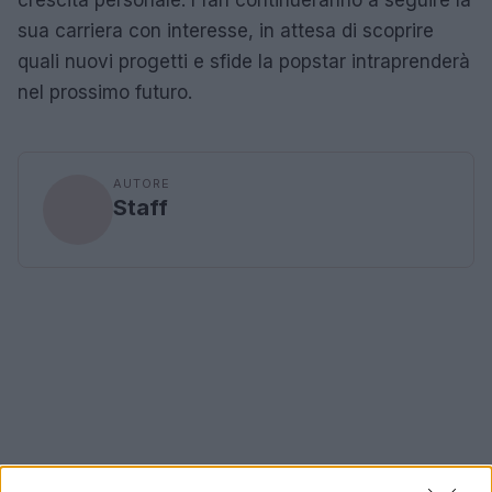
sua carriera con interesse, in attesa di scoprire
quali nuovi progetti e sfide la popstar intraprenderà
nel prossimo futuro.
AUTORE
Staff