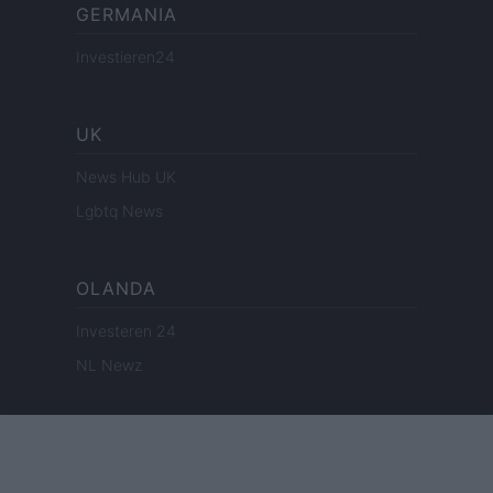
GERMANIA
Investieren24
UK
News Hub UK
Lgbtq News
OLANDA
Investeren 24
NL Newz