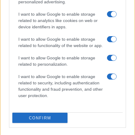
personalized advertising.
I want to allow Google to enable storage
Le nuove Havaianas Kitten Heel debuttano a
related to analytics like cookies on web or
Copenhagen: un mix di comfort e stile
device identifiers in apps.
Matteo Pellegrino · 7 Ago 2026
I want to allow Google to enable storage
LIFESTYLE
related to functionality of the website or app.
I want to allow Google to enable storage
related to personalization.
I want to allow Google to enable storage
related to security, including authentication
functionality and fraud prevention, and other
user protection.
CONFIRM
Look da ufficio estate 2026: consigli per un
abbigliamento fresco e professionale