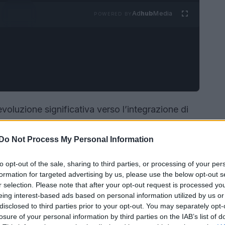
Ad
hub
Media
POWERED BY
evoluzione significativa verso l’integrazione di
nnovative spiccano i
jeans con elastico in vita
,
no del denim con la praticità di un abbigliamento
Do Not Process My Personal Information
 come
track jeans
, sono progettati per adattarsi
to opt-out of the sale, sharing to third parties, or processing of your per
frendo una vestibilità comoda senza
formation for targeted advertising by us, please use the below opt-out s
r selection. Please note that after your opt-out request is processed y
eing interest-based ads based on personal information utilized by us or
disclosed to third parties prior to your opt-out. You may separately opt-
losure of your personal information by third parties on the IAB’s list of