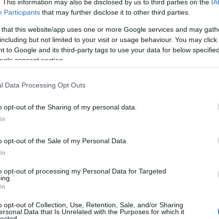
. This information may also be disclosed by us to third parties on the
IA
Participants
that may further disclose it to other third parties.
 that this website/app uses one or more Google services and may gath
including but not limited to your visit or usage behaviour. You may click 
 to Google and its third-party tags to use your data for below specifi
ogle consent section.
l Data Processing Opt Outs
o opt-out of the Sharing of my personal data.
In
o opt-out of the Sale of my Personal Data.
In
stico
to opt-out of processing my Personal Data for Targeted
ing.
In
isiede nella presenza della
coulisse
, che
o opt-out of Collection, Use, Retention, Sale, and/or Sharing
 zip. Questo elemento non solo facilita
ersonal Data that Is Unrelated with the Purposes for which it
lected.