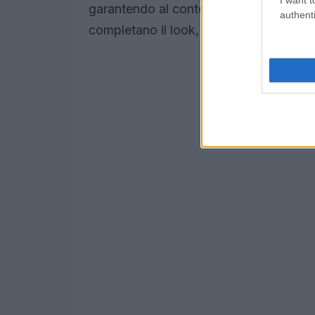
garantendo al contempo una buona dose d
authenti
completano il look, ma offrono anche u