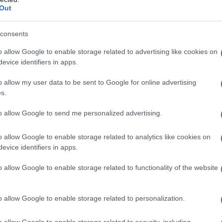
cco sporty al look. I jeans con elastico in vita
Out
hiave per il guardaroba dell’inverno
consents
loungewear.
o allow Google to enable storage related to advertising like cookies on
evice identifiers in apps.
o allow my user data to be sent to Google for online advertising
nsigliabile abbinare un top corto che metta in
s.
zza crop, ad esempio, crea un contrasto
to allow Google to send me personalized advertising.
na sciarpa leggera e un capospalla
tailored
leganza. Questo abbinamento non solo mantiene
o allow Google to enable storage related to analytics like cookies on
eganza rilassata
.
evice identifiers in apps.
o allow Google to enable storage related to functionality of the website
ook quotidiani
zione ideale è rappresentata dai
track jeans
e
o allow Google to enable storage related to personalization.
r le giornate in cui la praticità è fondamentale,
o allow Google to enable storage related to security, including