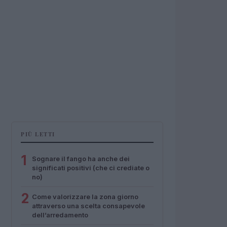
PIÙ LETTI
1
Sognare il fango ha anche dei
significati positivi (che ci crediate o
no)
2
Come valorizzare la zona giorno
attraverso una scelta consapevole
dell’arredamento