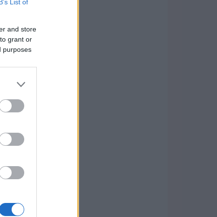
B’s List of
er and store
to grant or
ed purposes