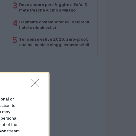
3
Dove andare per sfuggire all’afa: 5
mete fresche vicino a Milano
4
Ospitalità contemporanea: ristoranti,
hotel e rituali estivi
5
Tendenze estive 2026: zero-proof,
cucina locale e viaggi esperienziali
sonal or
ection to
ou may
 personal
out of the
 downstream