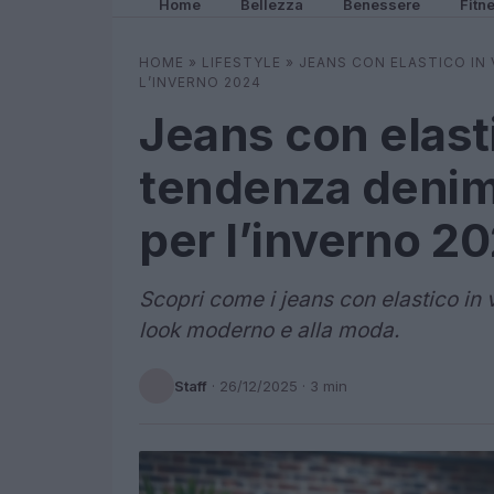
Home
Bellezza
Benessere
Fitn
HOME
»
LIFESTYLE
»
JEANS CON ELASTICO IN 
L’INVERNO 2024
Jeans con elastic
tendenza denim
per l’inverno 2
Scopri come i jeans con elastico in 
look moderno e alla moda.
Staff
·
26/12/2025
· 3 min