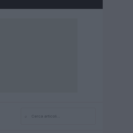
⌕
Cerca