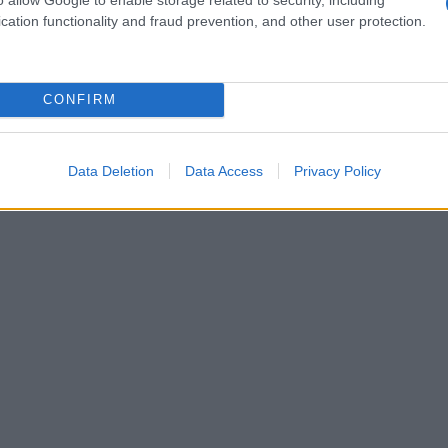
i stile. Infatti, le sneakers non soltanto
cation functionality and fraud prevention, and other user protection.
na libertà di movimento senza pari.
CONFIRM
Data Deletion
Data Access
Privacy Policy