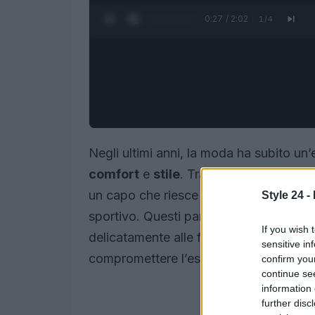
0:28 / 2:02
1
/
4
Negli ultimi anni, la moda ha subito un’
comfort
e
stile
. Tra le proposte più i
un capo che riesce a coniugare il fasci
Style 24 -
sportivo. Questi pantaloni, noti anche
If you wish 
delicatamente alle forme del corpo, of
sensitive in
compromettere l’estetica.
confirm you
continue se
information 
further disc