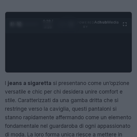
0:28 /
Ad
hub
Media
POWERED
1
/
4
3:16
BY
I
jeans a sigaretta
si presentano come un’opzione
versatile e chic per chi desidera unire comfort e
stile. Caratterizzati da una gamba dritta che si
restringe verso la caviglia, questi pantaloni si
stanno rapidamente affermando come un elemento
fondamentale nel guardaroba di ogni appassionato
di moda. La loro forma unica riesce a mettere in