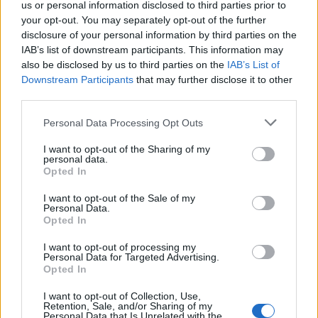
us or personal information disclosed to third parties prior to
your opt-out. You may separately opt-out of the further
disclosure of your personal information by third parties on the
IAB’s list of downstream participants. This information may
also be disclosed by us to third parties on the
IAB’s List of
Downstream Participants
that may further disclose it to other
third parties.
Please note that this website/app uses one or more Google
Personal Data Processing Opt Outs
services and may gather and store information including but
not limited to your visit or usage behaviour. You may click to
I want to opt-out of the Sharing of my
personal data.
grant or deny consent to Google and its third-party tags to
Opted In
use your data for below specified purposes in below Google
consent section.
I want to opt-out of the Sale of my
Personal Data.
Opted In
Continua a leggere
I want to opt-out of processing my
Personal Data for Targeted Advertising.
Opted In
LIFESTYLE
I want to opt-out of Collection, Use,
Retention, Sale, and/or Sharing of my
Personal Data that Is Unrelated with the