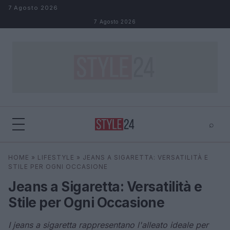
Salta al contenuto
7 Agosto 2026
7 Agosto 2026
⌕
×
⌕
HOME
»
LIFESTYLE
»
JEANS A SIGARETTA: VERSATILITÀ E
Cerca
STILE PER OGNI OCCASIONE
Jeans a Sigaretta: Versatilità e
Stile per Ogni Occasione
I jeans a sigaretta rappresentano l'alleato ideale per