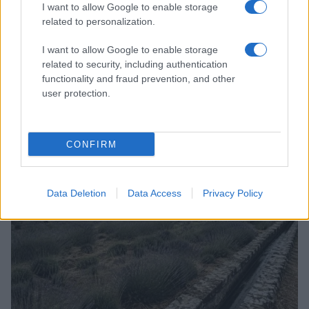
I want to allow Google to enable storage
related to personalization.
I want to allow Google to enable storage
related to security, including authentication
functionality and fraud prevention, and other
user protection.
Dove si terrà Vogue World nel 2027: la scelta di San
Francisco
Matteo Pellegrino · 6 Ago 2026
CONFIRM
LIFESTYLE
Data Deletion
Data Access
Privacy Policy