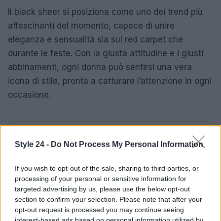
Il black sheer si posiziona come uno dei trend più
affascinanti del momento, capace di unire
eleganza e sensualità sia sul red carpet che
durante le feste. Con la giusta attitudine e i giusti
abbinamenti, ogni donna può sentirsi una vera
icona di stile, pronta a catturare l’attenzione in ogni
occasione.
AUTORE
Style 24 -
Do Not Process My Personal Information
Staff
If you wish to opt-out of the sale, sharing to third parties, or
processing of your personal or sensitive information for
targeted advertising by us, please use the below opt-out
section to confirm your selection. Please note that after your
opt-out request is processed you may continue seeing
interest-based ads based on personal information utilized by