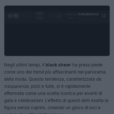
0:29 /
Ad
hub
Media
POWERED
1
/
4
3:16
BY
Negli ultimi tempi, il
black sheer
ha preso piede
come uno dei trend più affascinanti nel panorama
della moda. Questa tendenza, caratterizzata da
trasparenze
, pizzi e tulle, si è rapidamente
affermata come una scelta iconica per eventi di
gala e celebrazioni. L’effetto di questi abiti esalta la
figura senza coprire, creando un gioco di luci e