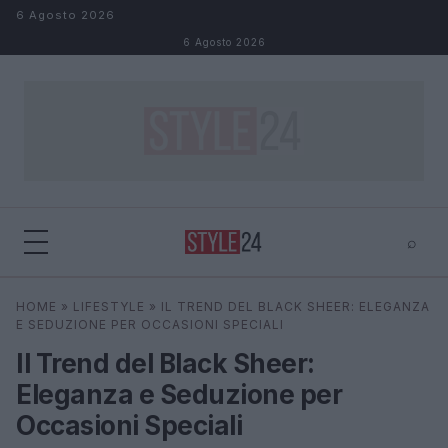
Salta al contenuto
6 Agosto 2026
6 Agosto 2026
⌕
×
⌕
HOME
»
LIFESTYLE
»
IL TREND DEL BLACK SHEER: ELEGANZA
Cerca
E SEDUZIONE PER OCCASIONI SPECIALI
Il Trend del Black Sheer:
Eleganza e Seduzione per
Occasioni Speciali