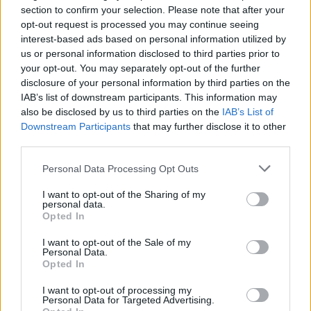
section to confirm your selection. Please note that after your
opt-out request is processed you may continue seeing
Continua a leggere
interest-based ads based on personal information utilized by
us or personal information disclosed to third parties prior to
PEOPLE
your opt-out. You may separately opt-out of the further
disclosure of your personal information by third parties on the
IAB’s list of downstream participants. This information may
also be disclosed by us to third parties on the
IAB’s List of
Downstream Participants
that may further disclose it to other
third parties.
Please note that this website/app uses one or more Google
Personal Data Processing Opt Outs
services and may gather and store information including but
not limited to your visit or usage behaviour. You may click to
I want to opt-out of the Sharing of my
personal data.
grant or deny consent to Google and its third-party tags to
Opted In
use your data for below specified purposes in below Google
consent section.
I want to opt-out of the Sale of my
Personal Data.
Chiara Ferragni senza trucco: riflessioni su autenticità
Opted In
e benessere
Camilla Fiore · 8 Ago 2026
I want to opt-out of processing my
Personal Data for Targeted Advertising.