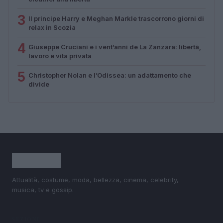
3
Il principe Harry e Meghan Markle trascorrono giorni di
relax in Scozia
4
Giuseppe Cruciani e i vent’anni de La Zanzara: libertà,
lavoro e vita privata
5
Christopher Nolan e l’Odissea: un adattamento che
divide
Attualità, costume, moda, bellezza, cinema, celebrity,
musica, tv e gossip.
SEZIONI