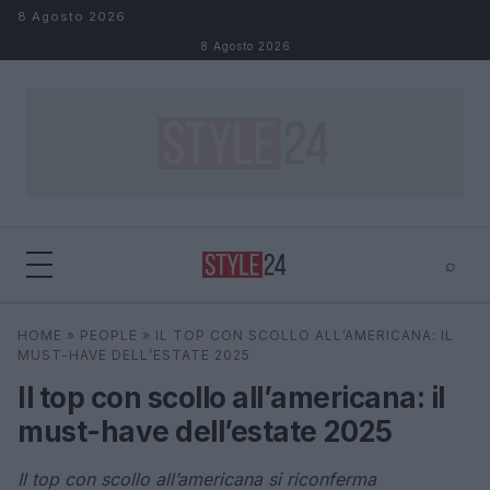
Salta al contenuto
8 Agosto 2026
8 Agosto 2026
⌕
×
⌕
HOME
»
PEOPLE
»
IL TOP CON SCOLLO ALL’AMERICANA: IL
Cerca
MUST-HAVE DELL’ESTATE 2025
Il top con scollo all’americana: il
must-have dell’estate 2025
Il top con scollo all’americana si riconferma