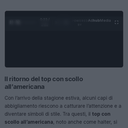
0:24 /
Ad
hub
Media
POWERED
1
/
4
2:02
BY
Il ritorno del top con scollo
all’americana
Con l’arrivo della stagione estiva, alcuni capi di
abbigliamento riescono a catturare l’attenzione e a
diventare simboli di stile. Tra questi, il
top con
scollo all’americana
, noto anche come halter, si