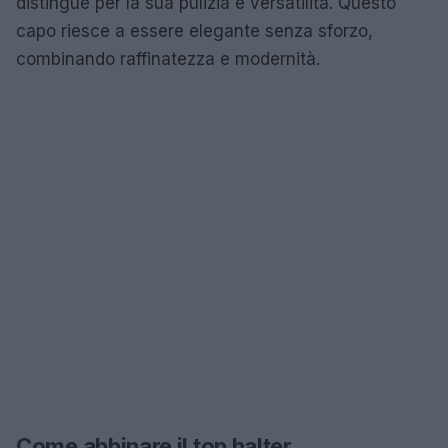
distingue per la sua pulizia e versatilità. Questo
capo riesce a essere elegante senza sforzo,
combinando raffinatezza e modernità.
Come abbinare il top halter