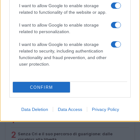
I want to allow Google to enable storage
related to functionality of the website or app.
I want to allow Google to enable storage
related to personalization.
I want to allow Google to enable storage
related to security, including authentication
functionality and fraud prevention, and other
user protection.
Tom Holland e Zendaya: la cerimonia privata e il party
blindato nel Regno Unito
Camilla Fiore · 7 Ago 2026
CONFIRM
PIÙ LETTI
Data Deletion
Data Access
Privacy Policy
1
Sognare una bara è presagio di morte?
2
Senza Cri e il suo percorso di guarigione: dalle
cicatrici alla libertà