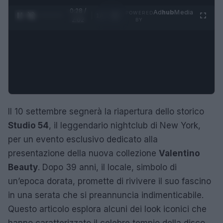
0:28 /
Ad
hub
Media
POWERED
1
/
4
2:02
BY
Il 10 settembre segnerà la riapertura dello storico
Studio 54
, il leggendario nightclub di New York,
per un evento esclusivo dedicato alla
presentazione della nuova collezione
Valentino
Beauty
. Dopo 39 anni, il locale, simbolo di
un’epoca dorata, promette di rivivere il suo fascino
in una serata che si preannuncia indimenticabile.
Questo articolo esplora alcuni dei look iconici che
hanno caratterizzato il celebre tempio della disco