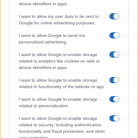
device identifiers in apps.
Cristian Castiglioni · 9 Ago 2026
I want to allow my user data to be sent to
BELLEZZA
Google for online advertising purposes.
I want to allow Google to send me
personalized advertising.
I want to allow Google to enable storage
related to analytics like cookies on web or
device identifiers in apps.
I want to allow Google to enable storage
related to functionality of the website or app.
I want to allow Google to enable storage
Come ottenere ricci morbidi e definiti con la giusta
related to personalization.
routine di cura
Cristian Castiglioni · 9 Ago 2026
I want to allow Google to enable storage
related to security, including authentication
PEOPLE
functionality and fraud prevention, and other
user protection.