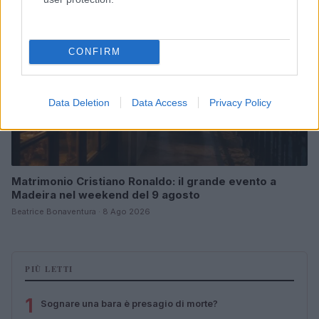
CONFIRM
Data Deletion
Data Access
Privacy Policy
Matrimonio Cristiano Ronaldo: il grande evento a
Madeira nel weekend del 9 agosto
Beatrice Bonaventura · 8 Ago 2026
PIÙ LETTI
1
Sognare una bara è presagio di morte?