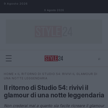
Salta al contenuto
9 Agosto 2026
9 Agosto 2026
⌕
×
⌕
HOME
»
IL RITORNO DI STUDIO 54: RIVIVI IL GLAMOUR DI
Cerca
UNA NOTTE LEGGENDARIA
Il ritorno di Studio 54: rivivi il
glamour di una notte leggendaria
Non crederai mai a quanto sia facile ricreare il glamour