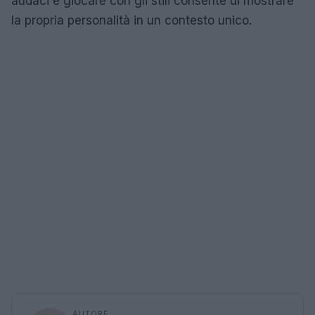
audaci e giocare con gli stili consente di mostrare
la propria personalità in un contesto unico.
AUTORE