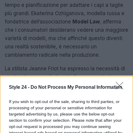
tempo e pianificazione per adattare i capi a taglie
più grandi. Ekaterina Ozhiganova, modella russa e
fondatrice dell’associazione
Model Law
, afferma
che i consumatori desiderano vedere una maggiore
varietà di modelli, ma che affinché questo diventi
una realtà sostenibile, è necessario un
cambiamento radicale nella produzione.
La stilista Jeanne Friot ha espresso la necessità di
rendere le passerelle luoghi di rappresentazione
per tutti, indipendentemente dalla taglia, dall’età,
Style 24 -
Do Not Process My Personal Information
dall’etnia o dal genere. Il suo desiderio è quello di
vedere una moda più inclusiva, lontana dagli
If you wish to opt-out of the sale, sharing to third parties, or
processing of your personal or sensitive information for
standard rigidi del passato. Il panorama attuale
targeted advertising by us, please use the below opt-out
delle sfilate, però, rende sempre più rara la
section to confirm your selection. Please note that after your
presenza di modelle di taglie regolari.
opt-out request is processed you may continue seeing
interest-based ads based on personal information utilized by