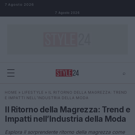
Salta al contenuto
7 Agosto 2026
7 Agosto 2026
⌕
×
⌕
HOME
»
LIFESTYLE
»
IL RITORNO DELLA MAGREZZA: TREND
Cerca
E IMPATTI NELL’INDUSTRIA DELLA MODA
Il Ritorno della Magrezza: Trend e
Impatti nell’Industria della Moda
Esplora il sorprendente ritorno della magrezza come