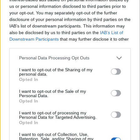
us or personal information disclosed to third parties prior to
La critica verso l’industria della moda sta
your opt-out. You may separately opt-out of the further
crescendo, e la giornalista Sophie Fontanel ha
disclosure of your personal information by third parties on the
esortato a far sentire la propria voce contro gli
IAB’s list of downstream participants. This information may
also be disclosed by us to third parties on the
IAB’s List of
standard di bellezza obsoleti. È fondamentale che
Downstream Participants
that may further disclose it to other
la moda evolva verso una rappresentazione più
third parties.
equa e inclusiva, abbandonando ideali che non
Please note that this website/app uses one or more Google
Personal Data Processing Opt Outs
riflettono la realtà delle donne di oggi.
services and may gather and store information including but
not limited to your visit or usage behaviour. You may click to
I want to opt-out of the Sharing of my
personal data.
grant or deny consent to Google and its third-party tags to
Opted In
use your data for below specified purposes in below Google
AUTORE
consent section.
I want to opt-out of the Sale of my
Staff
Personal Data.
Opted In
I want to opt-out of processing my
Personal Data for Targeted Advertising.
Opted In
I want to opt-out of Collection, Use,
Retention, Sale, and/or Sharing of my