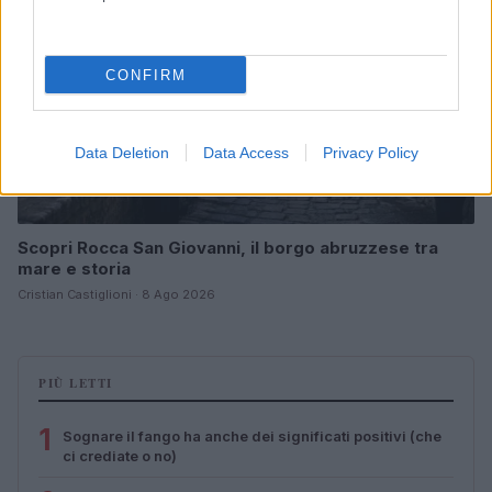
CONFIRM
Data Deletion
Data Access
Privacy Policy
Scopri Rocca San Giovanni, il borgo abruzzese tra
mare e storia
Cristian Castiglioni · 8 Ago 2026
PIÙ LETTI
1
Sognare il fango ha anche dei significati positivi (che
ci crediate o no)