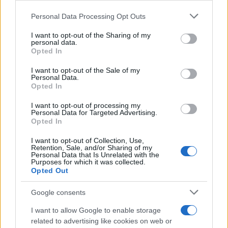
Please note that this website/app uses one or more Google
Personal Data Processing Opt Outs
services and may gather and store information including but
Continua a leggere
not limited to your visit or usage behaviour. You may click to
I want to opt-out of the Sharing of my
personal data.
grant or deny consent to Google and its third-party tags to
Opted In
use your data for below specified purposes in below Google
LIFESTYLE
consent section.
I want to opt-out of the Sale of my
Personal Data.
Opted In
I want to opt-out of processing my
Personal Data for Targeted Advertising.
Opted In
I want to opt-out of Collection, Use,
Retention, Sale, and/or Sharing of my
Personal Data that Is Unrelated with the
Purposes for which it was collected.
Opted Out
Google consents
Sri Lanka: itinerari tra spiritualità, architettura e
spiagge paradisiache
I want to allow Google to enable storage
related to advertising like cookies on web or
Matteo Pellegrino · 8 Ago 2026