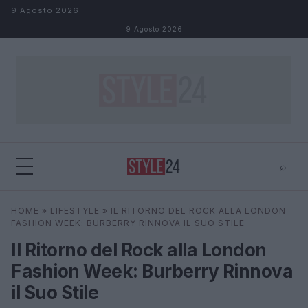
Salta al contenuto
9 Agosto 2026
9 Agosto 2026
⌕
×
⌕
HOME
»
LIFESTYLE
»
IL RITORNO DEL ROCK ALLA LONDON
Cerca
FASHION WEEK: BURBERRY RINNOVA IL SUO STILE
Il Ritorno del Rock alla London
Fashion Week: Burberry Rinnova
il Suo Stile