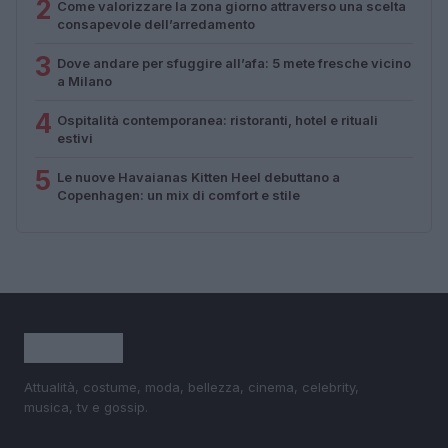
2
Come valorizzare la zona giorno attraverso una scelta
consapevole dell’arredamento
3
Dove andare per sfuggire all’afa: 5 mete fresche vicino
a Milano
4
Ospitalità contemporanea: ristoranti, hotel e rituali
estivi
5
Le nuove Havaianas Kitten Heel debuttano a
Copenhagen: un mix di comfort e stile
Attualità, costume, moda, bellezza, cinema, celebrity,
musica, tv e gossip.