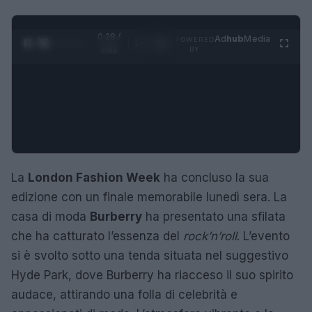
0:29 /
Ad
hub
Media
POWERED
1
/
4
2:02
BY
La
London Fashion Week
ha concluso la sua
edizione con un finale memorabile lunedì sera. La
casa di moda
Burberry
ha presentato una sfilata
che ha catturato l’essenza del
rock’n’roll
. L’evento
si è svolto sotto una tenda situata nel suggestivo
Hyde Park, dove Burberry ha riacceso il suo spirito
audace, attirando una folla di celebrità e