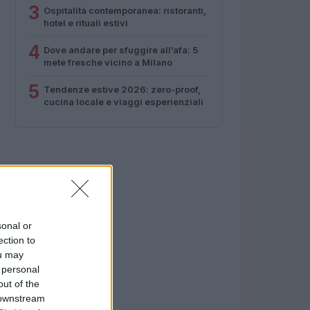
3
Ospitalità contemporanea: ristoranti,
hotel e rituali estivi
4
Dove andare per sfuggire all’afa: 5
mete fresche vicino a Milano
5
Tendenze estive 2026: zero-proof,
cucina locale e viaggi esperienziali
sonal or
ection to
ou may
 personal
out of the
 downstream