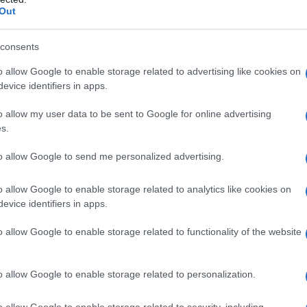
Out
ri genera un senso di
famigliarità
e sicurezza.
re le tensioni quotidiane con maggiore serenità.
consents
ti funge da
cuscinetto emotivo
, offrendo
o allow Google to enable storage related to advertising like cookies on
nsie e preoccupazioni.
evice identifiers in apps.
o allow my user data to be sent to Google for online advertising
s.
nsente di avere il controllo sulla narrazione. Si
to allow Google to send me personalized advertising.
pi di scena. Questa familiarità offre stabilità e
o. È un ritorno a casa, dove ogni angolo è
o allow Google to enable storage related to analytics like cookies on
evice identifiers in apps.
o allow Google to enable storage related to functionality of the website
ch
o allow Google to enable storage related to personalization.
mericani ha esplorato questo fenomeno,
 a migliorare il nostro umore. Gli scienziati
o allow Google to enable storage related to security, including