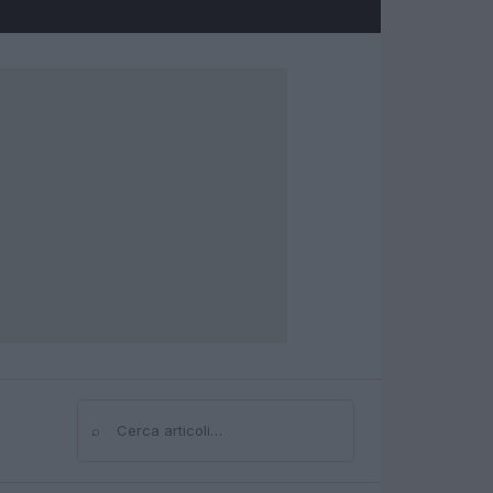
⌕
Cerca