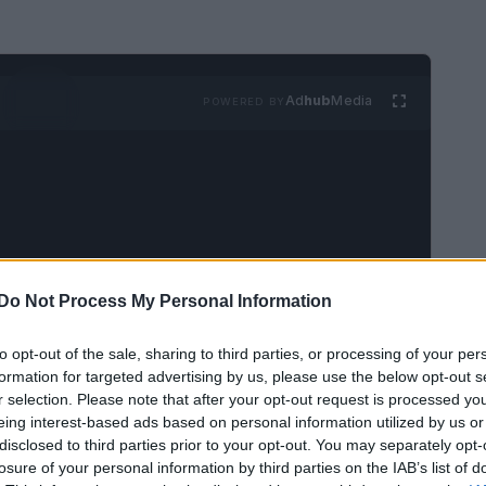
Ad
hub
Media
POWERED BY
Do Not Process My Personal Information
 vita frenetici e stressanti, molte persone
offrire conforto. Rivedere film o serie TV amati
to opt-out of the sale, sharing to third parties, or processing of your per
ma è emerso come una vera e propria terapia
formation for targeted advertising by us, please use the below opt-out s
r selection. Please note that after your opt-out request is processed y
nti studi, il fenomeno del
rewatch
non è
eing interest-based ads based on personal information utilized by us or
le, ma rappresenta una risposta a esigenze
disclosed to third parties prior to your opt-out. You may separately opt-
losure of your personal information by third parties on the IAB’s list of