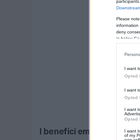
participants
Downstream 
Please note
information 
deny consent
in below Go
Persona
I want t
Opted 
I want t
Opted 
I want 
Advertis
Opted 
I benefici emotivi del rew
I want t
of my P
was col