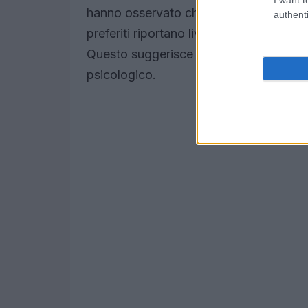
hanno osservato che le persone che gu
authenti
preferiti riportano livelli di stress signi
Questo suggerisce che rivedere storie 
psicologico.