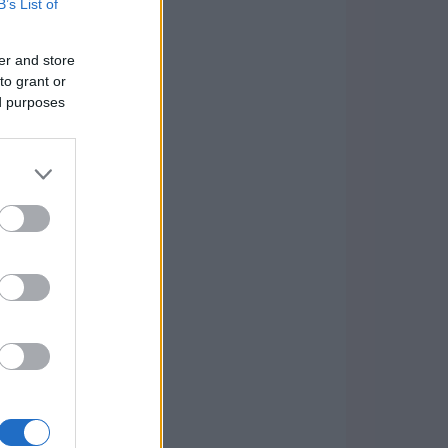
B’s List of
er and store
to grant or
ed purposes