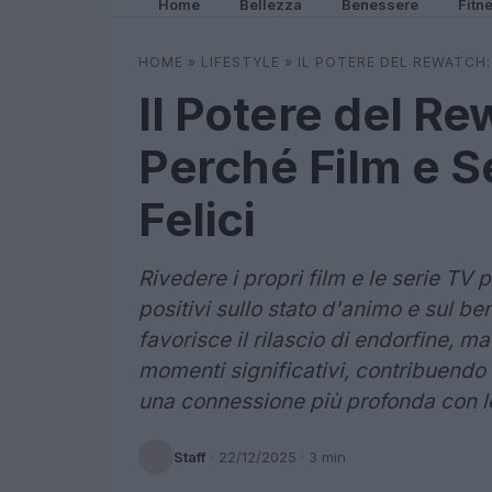
Home
Bellezza
Benessere
Fitn
HOME
»
LIFESTYLE
»
IL POTERE DEL REWATCH:
Il Potere del Re
Perché Film e S
Felici
Rivedere i propri film e le serie TV 
positivi sullo stato d'animo e sul b
favorisce il rilascio di endorfine, 
momenti significativi, contribuend
una connessione più profonda con le
Staff
·
22/12/2025
· 3 min