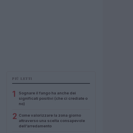
PIÙ LETTI
1
Sognare il fango ha anche dei
significati positivi (che ci crediate o
no)
2
Come valorizzare la zona giorno
attraverso una scelta consapevole
dell’arredamento