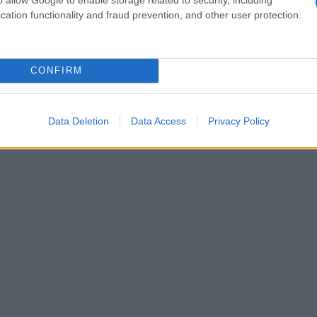
ardano nuovamente i loro film o serie TV
cation functionality and fraud prevention, and other user protection.
ficativamente inferiori rispetto a chi non lo fa.
già conosciute attiva meccanismi di benessere
CONFIRM
Data Deletion
Data Access
Privacy Policy