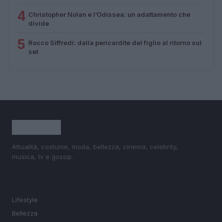
4
Christopher Nolan e l’Odissea: un adattamento che
divide
5
Rocco Siffredi: dalla pericardite del figlio al ritorno sul
set
Attualità, costume, moda, bellezza, cinema, celebrity,
musica, tv e gossip.
SEZIONI
Lifestyle
Bellezza