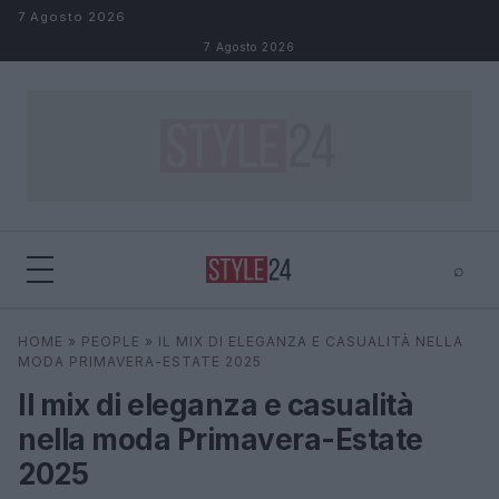
Salta al contenuto
7 Agosto 2026
7 Agosto 2026
⌕
×
⌕
HOME
»
PEOPLE
»
IL MIX DI ELEGANZA E CASUALITÀ NELLA
Cerca
MODA PRIMAVERA-ESTATE 2025
Il mix di eleganza e casualità
nella moda Primavera-Estate
2025