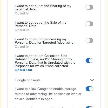
services and may gather and store information including but
not limited to your visit or usage behaviour. You may click to
I want to opt-out of the Sharing of my
PEOPLE
personal data.
grant or deny consent to Google and its third-party tags to
Opted In
use your data for below specified purposes in below Google
consent section.
I want to opt-out of the Sale of my
Personal Data.
Opted In
I want to opt-out of processing my
Personal Data for Targeted Advertising.
Opted In
I want to opt-out of Collection, Use,
Retention, Sale, and/or Sharing of my
Personal Data that Is Unrelated with the
Purposes for which it was collected.
Opted Out
6 agosto 1945: il bombardamento atomico di
Hiroshima e Nagasaki
Google consents
Beatrice Bonaventura · 6 Ago 2026
I want to allow Google to enable storage
related to advertising like cookies on web or
PEOPLE
device identifiers in apps.