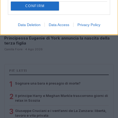
CONFIRM
Data Deletion
Data Access
Privacy Policy
Principessa Eugenie di York annuncia la nascita della
terza figlia
Camilla Fiore · 4 Ago 2026
PIÙ LETTI
1
Sognare una bara è presagio di morte?
2
Il principe Harry e Meghan Markle trascorrono giorni di
relax in Scozia
3
Giuseppe Cruciani e i vent’anni de La Zanzara: libertà,
lavoro e vita privata