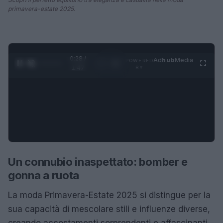
primavera-estate 2025.
0:29 /
Ad
hub
Media
POWERED
1
/
4
1:47
BY
Un connubio inaspettato: bomber e
gonna a ruota
La moda Primavera-Estate 2025 si distingue per la
sua capacità di mescolare stili e influenze diverse,
creando accostamenti sorprendenti e affascinanti.